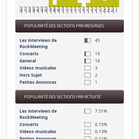
0
1
2
3
4
5
6
7
8
9
10
11
12
13
14
15
16
17
18
19
20
21
22
23
POPULARITÉ DES SECTIONS PAR MESSAGES
Les interviews de
45
RockMeeting
Concerts
19
General
18
Videos musicales
3
Hors Sujet
2
Petites Annonces
1
POPULARITÉ DES SECTIONS PAR ACTIVITÉ
Les interviews de
7.51%
RockMeeting
Concerts
0.15%
Videos musicales
0.13%
Petites Annonces
0.11%