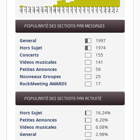
0
1
2
3
4
5
6
7
8
9
10
11
12
13
14
15
16
17
18
19
20
21
22
23
POPULARITÉ DES SECTIONS PAR MESSAGES
General
1997
Hors Sujet
1974
Concerts
155
Videos musicales
141
Petites Annonces
59
Nouveaux Groupes
25
RockMeeting AWARDS
17
POPULARITÉ DES SECTIONS PAR ACTIVITÉ
Hors Sujet
16.24%
Petites Annonces
6.20%
Videos musicales
6.08%
General
2.98%