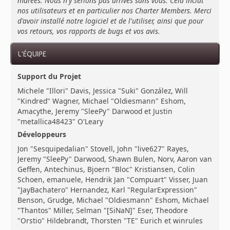
marées. Nous n'y serions pas arrivés sans vous. Cela inclut
nos utilisateurs et en particulier nos Charter Members. Merci
d'avoir installé notre logiciel et de l'utiliser, ainsi que pour
vos retours, vos rapports de bugs et vos avis.
L'ÉQUIPE
Support du Projet
Michele "Illori" Davis, Jessica "Suki" González, Will
"Kindred" Wagner, Michael "Oldiesmann" Eshom,
Amacythe, Jeremy "SleePy" Darwood et Justin
"metallica48423" O'Leary
Développeurs
Jon "Sesquipedalian" Stovell, John "live627" Rayes,
Jeremy "SleePy" Darwood, Shawn Bulen, Norv, Aaron van
Geffen, Antechinus, Bjoern "Bloc" Kristiansen, Colin
Schoen, emanuele, Hendrik Jan "Compuart" Visser, Juan
"JayBachatero" Hernandez, Karl "RegularExpression"
Benson, Grudge, Michael "Oldiesmann" Eshom, Michael
"Thantos" Miller, Selman "[SiNaN]" Eser, Theodore
"Orstio" Hildebrandt, Thorsten "TE" Eurich et winrules