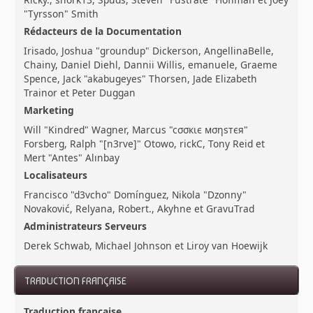
"Tyrsson" Smith
Rédacteurs de la Documentation
Irisado, Joshua "groundup" Dickerson, AngellinaBelle,
Chainy, Daniel Diehl, Dannii Willis, emanuele, Graeme
Spence, Jack "akabugeyes" Thorsen, Jade Elizabeth
Trainor et Peter Duggan
Marketing
Will "Kindred" Wagner, Marcus "cσσкιє мσηѕтєя"
Forsberg, Ralph "[n3rve]" Otowo, rickC, Tony Reid et
Mert "Antes" Alınbay
Localisateurs
Francisco "d3vcho" Domínguez, Nikola "Dzonny"
Novaković, Relyana, Robert., Akyhne et GravuTrad
Administrateurs Serveurs
Derek Schwab, Michael Johnson et Liroy van Hoewijk
TRADUCTION FRANÇAISE
Traduction française