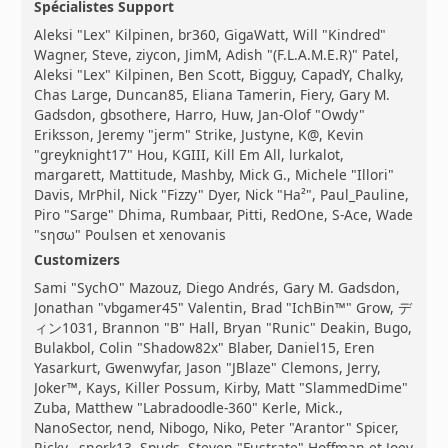
Spécialistes Support
Aleksi "Lex" Kilpinen, br360, GigaWatt, Will "Kindred"
Wagner, Steve, ziycon, JimM, Adish "(F.L.A.M.E.R)" Patel,
Aleksi "Lex" Kilpinen, Ben Scott, Bigguy, CapadY, Chalky,
Chas Large, Duncan85, Eliana Tamerin, Fiery, Gary M.
Gadsdon, gbsothere, Harro, Huw, Jan-Olof "Owdy"
Eriksson, Jeremy "jerm" Strike, Justyne, K@, Kevin
"greyknight17" Hou, KGIII, Kill Em All, lurkalot,
margarett, Mattitude, Mashby, Mick G., Michele "Illori"
Davis, MrPhil, Nick "Fizzy" Dyer, Nick "Ha²", Paul_Pauline,
Piro "Sarge" Dhima, Rumbaar, Pitti, RedOne, S-Ace, Wade
"sησω" Poulsen et xenovanis
Customizers
Sami "SychO" Mazouz, Diego Andrés, Gary M. Gadsdon,
Jonathan "vbgamer45" Valentin, Brad "IchBin™" Grow, デ
ィン1031, Brannon "B" Hall, Bryan "Runic" Deakin, Bugo,
Bulakbol, Colin "Shadow82x" Blaber, Daniel15, Eren
Yasarkurt, Gwenwyfar, Jason "JBlaze" Clemons, Jerry,
Joker™, Kays, Killer Possum, Kirby, Matt "SlammedDime"
Zuba, Matthew "Labradoodle-360" Kerle, Mick.,
NanoSector, nend, Nibogo, Niko, Peter "Arantor" Spicer,
Ricky., snork13, Spuds, Steven "Fustrate" Hoffman et Joey