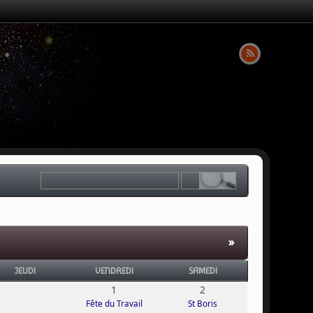
»
JEUDI
VENDREDI
SAMEDI
1
2
Fête du Travail
St Boris