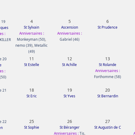
4
5
6
 19
St Sylvain
Ascension
St Prudence
acques
Anniversaires :
Anniversaires :
es :
Monkeyman (50)
,
Gabriel (46)
KILLER
nemo (39)
,
Metallic
(49)
11
12
13
e 20
St Estelle
St Achille
St Rolande
e
Anniversaires :
es :
Forthomme (58)
(50)
18
19
20
e 21
St Eric
St Yves
St Bernardin
l
25
26
27
e 22
St Sophie
St Béranger
St Augustin de C
en
Anniversaires :
Tis
,