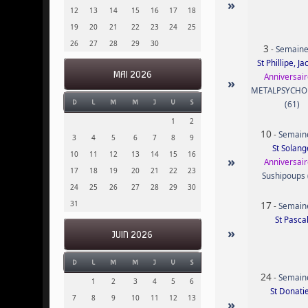
»
12
13
14
15
16
17
18
19
20
21
22
23
24
25
26
27
28
29
30
3
-
Semaine
St Phillipe, J
MAI 2026
Anniversair
»
METALPSYCHO
D
L
M
M
J
V
S
(61)
1
2
10
-
Semain
3
4
5
6
7
8
9
St Solang
10
11
12
13
14
15
16
»
Anniversair
17
18
19
20
21
22
23
Sushipoups 
24
25
26
27
28
29
30
17
31
-
Semain
St Pasca
»
JUIN 2026
D
L
M
M
J
V
S
24
-
Semain
1
2
3
4
5
6
St Donati
7
8
9
10
11
12
13
»