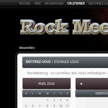
ACCUEIL
AIDE
RECHERCHER
CALENDRIER
IDENTIFIEZ-
Nouvelles:
IDENTIFIEZ-VOUS
|
INSCRIVEZ-VOUS
RockMeeting - Le carrefour des rocks mélodiques
«
AVRIL 2026
DIMANCH
D
L
M
M
J
V
S
1
2
3
4
5
6
7
8
9
10
11