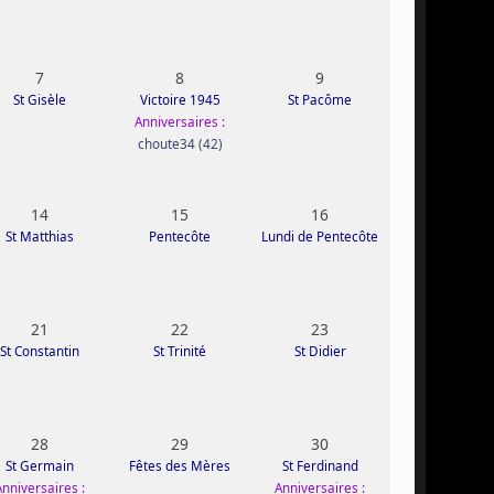
7
8
9
St Gisèle
Victoire 1945
St Pacôme
Anniversaires :
choute34 (42)
14
15
16
St Matthias
Pentecôte
Lundi de Pentecôte
21
22
23
St Constantin
St Trinité
St Didier
28
29
30
St Germain
Fêtes des Mères
St Ferdinand
Anniversaires :
Anniversaires :