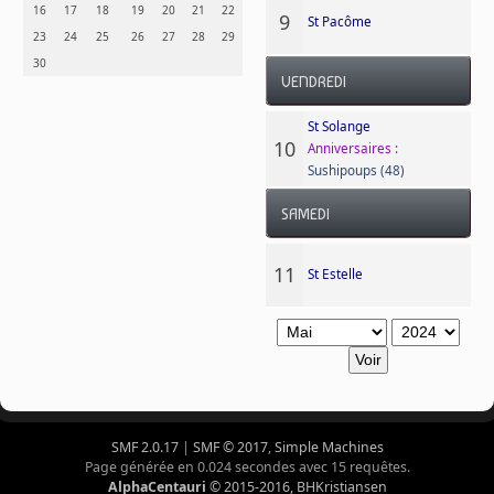
16
17
18
19
20
21
22
9
St Pacôme
23
24
25
26
27
28
29
30
VENDREDI
St Solange
10
Anniversaires :
Sushipoups (48)
SAMEDI
11
St Estelle
SMF 2.0.17
|
SMF © 2017
,
Simple Machines
Page générée en 0.024 secondes avec 15 requêtes.
AlphaCentauri
© 2015-2016, BHKristiansen