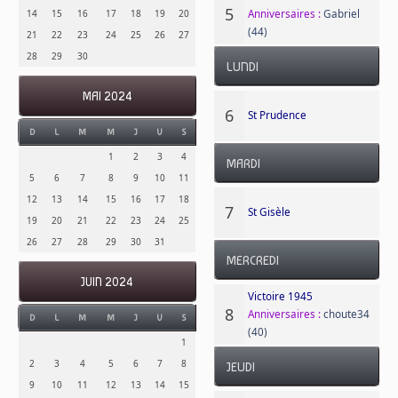
5
Anniversaires :
Gabriel
14
15
16
17
18
19
20
(44)
21
22
23
24
25
26
27
28
29
30
LUNDI
MAI 2024
6
St Prudence
D
L
M
M
J
V
S
1
2
3
4
MARDI
5
6
7
8
9
10
11
12
13
14
15
16
17
18
7
St Gisèle
19
20
21
22
23
24
25
26
27
28
29
30
31
MERCREDI
JUIN 2024
Victoire 1945
8
Anniversaires :
choute34
D
L
M
M
J
V
S
(40)
1
2
3
4
5
6
7
8
JEUDI
9
10
11
12
13
14
15