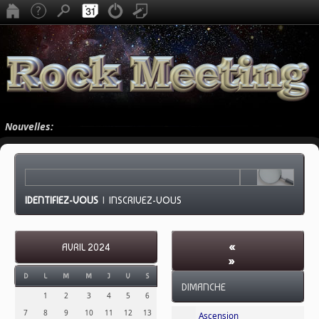
Nouvelles:
IDENTIFIEZ-VOUS
|
INSCRIVEZ-VOUS
«
AVRIL 2024
»
MAI 2024
- SEMAINE
D
L
M
M
J
V
S
DIMANCHE
19
1
2
3
4
5
6
7
8
9
10
11
12
13
Ascension