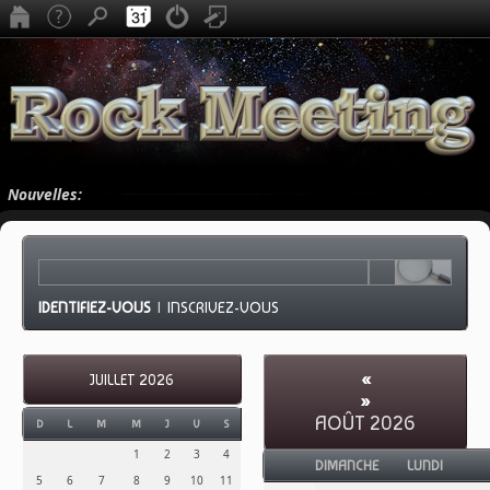
Nouvelles:
IDENTIFIEZ-VOUS
|
INSCRIVEZ-VOUS
«
JUILLET 2026
»
AOÛT 2026
D
L
M
M
J
V
S
1
2
3
4
DIMANCHE
LUNDI
5
6
7
8
9
10
11