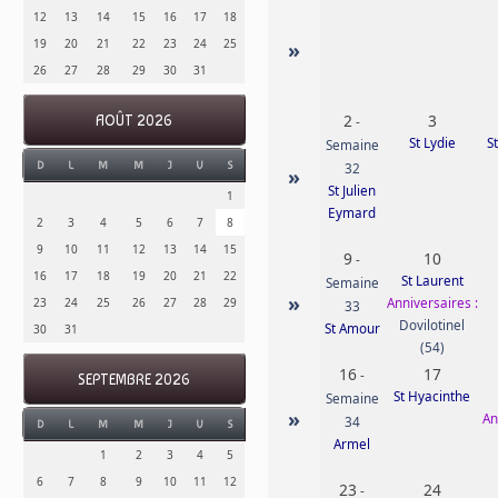
12
13
14
15
16
17
18
19
20
21
22
23
24
25
»
26
27
28
29
30
31
2
3
AOÛT 2026
-
St Lydie
S
Semaine
D
L
M
M
J
V
S
32
»
St Julien
1
Eymard
2
3
4
5
6
7
8
9
10
11
12
13
14
15
9
10
-
16
17
18
19
20
21
22
St Laurent
Semaine
»
Anniversaires :
23
24
25
26
27
28
29
33
Dovilotinel
St Amour
30
31
(54)
16
17
-
SEPTEMBRE 2026
St Hyacinthe
Semaine
»
An
34
D
L
M
M
J
V
S
Armel
1
2
3
4
5
6
7
8
9
10
11
12
23
24
-