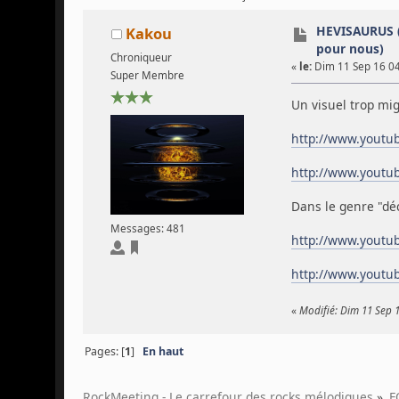
HEVISAURUS (
Kakou
pour nous)
Chroniqueur
«
le:
Dim 11 Sep 16 04
Super Membre
Un visuel trop mi
http://www.youtu
http://www.yout
Dans le genre "déc
Messages: 481
http://www.youtu
http://www.yout
«
Modifié: Dim 11 Sep 
Pages: [
1
]
En haut
RockMeeting - Le carrefour des rocks mélodiques
»
F