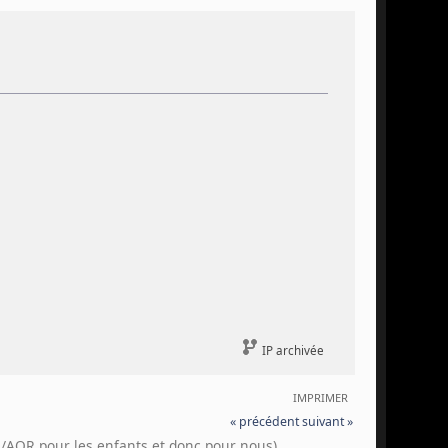
IP archivée
IMPRIMER
« précédent
suivant »
/AOR pour les enfants et donc pour nous)