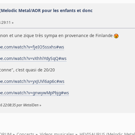
Melodic Metal/AOR pour les enfants et donc
:29:11 »
gnon et une zique très sympa en provenance de Finlande
be.com/watch?v=fjeIO5ssxhs#ws
ube.com/watch?v=vXhhlYdySqQ#ws
onne", c'est quasi de 20/20
be.com/watch?v=yxJUVl6ap6c#ws
ube.com/watch?v=gnwywMpPbjg#ws
16 22:08:35 par MetalDen
»
ORUM
»
Concerts
»
Videos musicales
»
HEVISAURUS (Melodic Metal