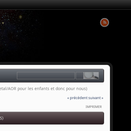
al/AOR pour les enfants et donc pour nous)
« précédent
suivant »
IMPRIMER
S)