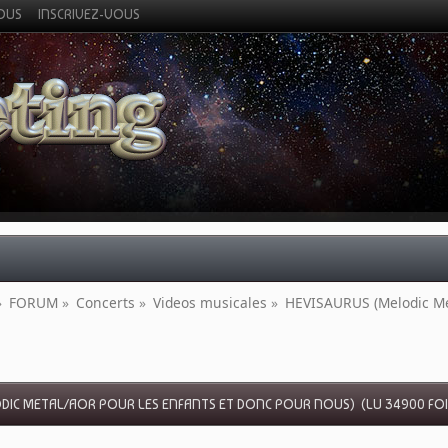
VOUS
INSCRIVEZ-VOUS
»
FORUM
»
Concerts
»
Videos musicales
»
HEVISAURUS (Melodic Met
ODIC METAL/AOR POUR LES ENFANTS ET DONC POUR NOUS) (LU 34900 FOI