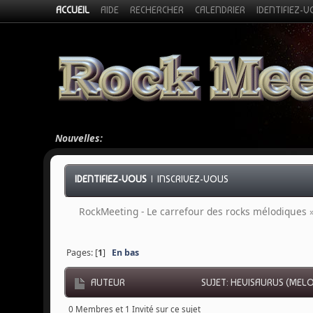
ACCUEIL
AIDE
RECHERCHER
CALENDRIER
IDENTIFIEZ-
Nouvelles:
IDENTIFIEZ-VOUS
|
INSCRIVEZ-VOUS
RockMeeting - Le carrefour des rocks mélodiques
Pages: [
1
]
En bas
AUTEUR
SUJET: HEVISAURUS (MEL
0 Membres et 1 Invité sur ce sujet