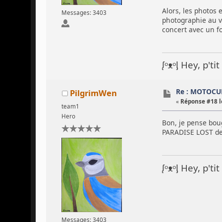
Alors, les photos 
Messages: 3403
photographie au vo
concert avec un f
ᶘᵒᴥᵒᶅ Hey, p't
Re : MOTOCU
PilgrimWen
«
Réponse #18 l
team1
Hero
Bon, je pense bou
PARADISE LOST de 
ᶘᵒᴥᵒᶅ Hey, p't
Messages: 3403