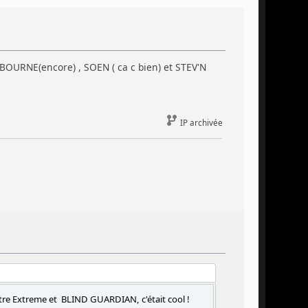
RBOURNE(encore) , SOEN ( ca c bien) et STEV'N
IP archivée
tre Extreme et BLIND GUARDIAN, c'était cool !