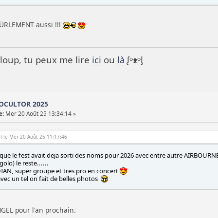
'HÜRLEMENT aussi !!!
it loup, tu peux me lire
ici
ou
là
ᶘᵒᴥᵒᶅ
TOCULTOR 2025
e:
Mer 20 Août 25 13:34:14 »
l le Mer 20 Août 25 11:17:46
 que le fest avait deja sorti des noms pour 2026 avec entre autre AIRBOURNE
golo) le reste......
N, super groupe et tres pro en concert
vec un tel on fait de belles photos
NGEL pour l'an prochain.