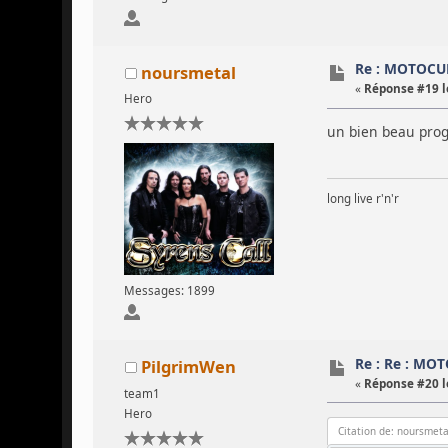
Re : MOTOCU
noursmetal
«
Réponse #19 l
Hero
un bien beau prog
long live r'n'r
Messages: 1899
Re : Re : MO
PilgrimWen
«
Réponse #20 l
team1
Hero
Citation de: noursmeta