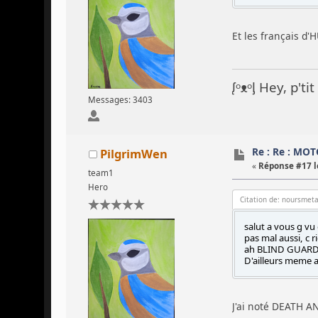
Et les français d
ᶘᵒᴥᵒᶅ Hey, p't
Messages: 3403
Re : Re : MO
PilgrimWen
«
Réponse #17 l
team1
Hero
Citation de: noursmeta
salut a vous g vu
pas mal aussi, c ri
ah BLIND GUARDIA
D'ailleurs meme a
J'ai noté DEATH A