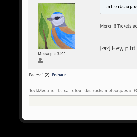
un bien beau prog
Merci !!! Tickets a
ᶘᵒᴥᵒᶅ Hey, p't
Messages: 3403
Pages:
1
[
2
]
En haut
RockMeeting - Le carrefour des rocks mélodiques
»
F