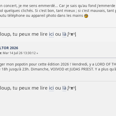
en concert, je me sens emmerdé... Car je sais qu'au fond j'emmerde 
l quelques clichés. Si c'est bon, tant mieux ; si c'est mauvais, tant 
outu téléphone ou appareil photo dans les mains
it loup, tu peux me lire
ici
ou
là
ᶘᵒᴥᵒᶅ
LTOR 2026
e:
Mar 14 Juil 26 13:30:12 »
ger mon popotin pour cette édition 2026 ! Vendredi, y a LORD OF
18h jusqu'à 23h. Dimanche, VOIVOD et JUDAS PRIEST. Y a plus qu'à
it loup, tu peux me lire
ici
ou
là
ᶘᵒᴥᵒᶅ