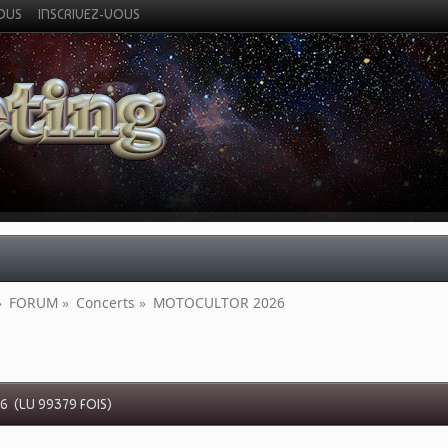
VOUS
INSCRIVEZ-VOUS
»
FORUM
»
Concerts
»
MOTOCULTOR 2026
 (LU 99379 FOIS)