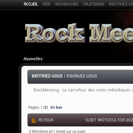
ACCUEIL
AIDE
RECHERCHER
CALENDRIER
IDENTIFIEZ-
Nouvelles:
IDENTIFIEZ-VOUS
|
INSCRIVEZ-VOUS
RockMeeting - Le carrefour des rocks mélodiques
Pages:
1
[
2
]
En bas
AUTEUR
SUJET: MOTOCULTOR 2026
0 Membres et 1 Invité sur ce sujet