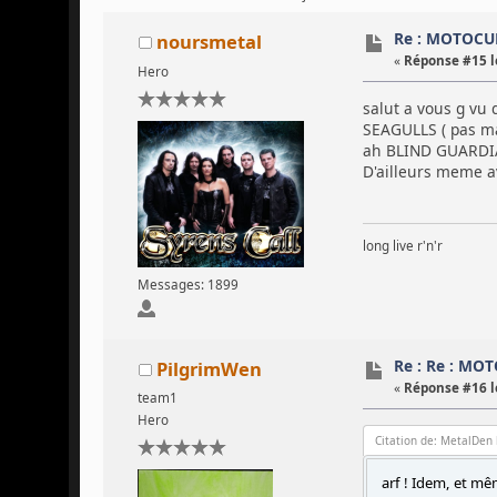
Re : MOTOCU
noursmetal
«
Réponse #15 l
Hero
salut a vous g vu 
SEAGULLS ( pas mal 
ah BLIND GUARDIA
D'ailleurs meme a
long live r'n'r
Messages: 1899
Re : Re : MO
PilgrimWen
«
Réponse #16 l
team1
Hero
Citation de: MetalDen 
arf ! Idem, et m