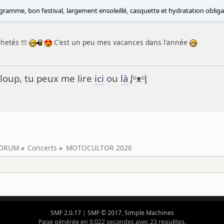
ramme, bon festival, largement ensoleillé, casquette et hydratation oblig
chetés !!!
C'est un peu mes vacances dans l'année
it loup, tu peux me lire
ici
ou
là
ᶘᵒᴥᵒᶅ
ORUM
»
Concerts
»
MOTOCULTOR 2026
SMF 2.0.17
|
SMF © 2017
,
Simple Machines
Page générée en 0.022 secondes avec 23 requêtes.