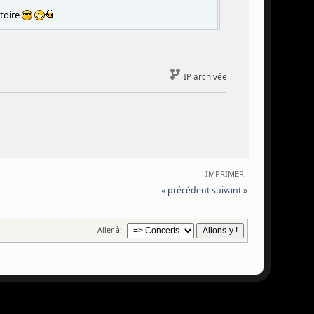
atoire
IP archivée
IMPRIMER
« précédent
suivant »
Aller à: