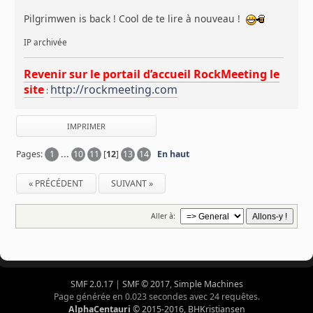
Pilgrimwen is back ! Cool de te lire à nouveau !
IP archivée
Revenir sur le portail d’accueil RockMeeting le
site
http://rockmeeting.com
:
IMPRIMER
Pages:
1
...
10
11
[
12
]
13
14
En haut
« PRÉCÉDENT
SUIVANT »
Aller à:
SMF 2.0.17
|
SMF © 2017
,
Simple Machines
Page générée en 0.023 secondes avec 24 requêtes.
AlphaCentauri
© 2015-2016, BHKristiansen