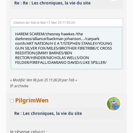
Re : Re : Les chroniques, la vie du site
Citation de: Fab le Mar 11 Mar 25 11:05:24
HAREM SCAREM/chesney hawkes /the
darkness/alliance/backman johanson.../carpark
north/ART NATION/H E A T/STEPHEN STANLEY/YOUNG
GUN SILVER FOX/MILES/BROTHER FIRETRIBE/C CROSS
REEDITION/JIMMY BARNES/BEN
RECTOR/HINDER/NICHOLAS WELLS/DON
FELDER/FIREFALL/DAMIANO DAVID/LUKE SPILLER/
«
Modifié: Ven 06 Juin 25 11:26:20 par Fab
»
IP archivée
PilgrimWen
Re : Les chroniques, la vie du site
Je réserve celui-ci :