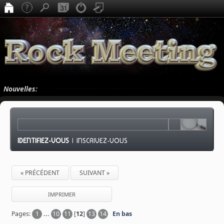
Nouvelles:
IDENTIFIEZ-VOUS
|
INSCRIVEZ-VOUS
« PRÉCÉDENT
SUIVANT »
IMPRIMER
Pages:
1
...
10
11
[
12
]
13
14
En bas