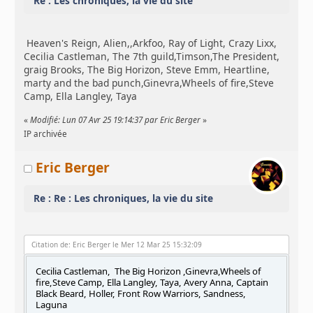
Re : Les chroniques, la vie du site
Heaven's Reign, Alien,,Arkfoo, Ray of Light, Crazy Lixx,
Cecilia Castleman, The 7th guild,Timson,The President,
graig Brooks, The Big Horizon, Steve Emm, Heartline,
marty and the bad punch,Ginevra,Wheels of fire,Steve
Camp, Ella Langley, Taya
«
Modifié: Lun 07 Avr 25 19:14:37 par Eric Berger
»
IP archivée
Eric Berger
Re : Re : Les chroniques, la vie du site
Citation de: Eric Berger le Mer 12 Mar 25 15:32:09
Cecilia Castleman, The Big Horizon ,Ginevra,Wheels of
fire,Steve Camp, Ella Langley, Taya, Avery Anna, Captain
Black Beard, Holler, Front Row Warriors, Sandness,
Laguna