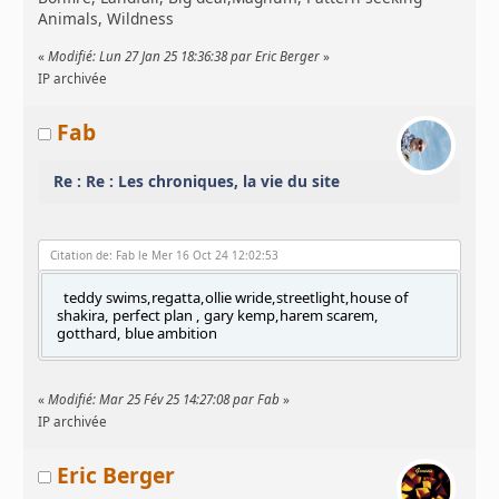
Animals, Wildness
«
Modifié: Lun 27 Jan 25 18:36:38 par Eric Berger
»
IP archivée
Fab
Re : Re : Les chroniques, la vie du site
Citation de: Fab le Mer 16 Oct 24 12:02:53
teddy swims,regatta,ollie wride,streetlight,house of
shakira, perfect plan , gary kemp,harem scarem,
gotthard, blue ambition
«
Modifié: Mar 25 Fév 25 14:27:08 par Fab
»
IP archivée
Eric Berger