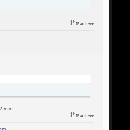
IP archivée
18 mars
IP archivée
com