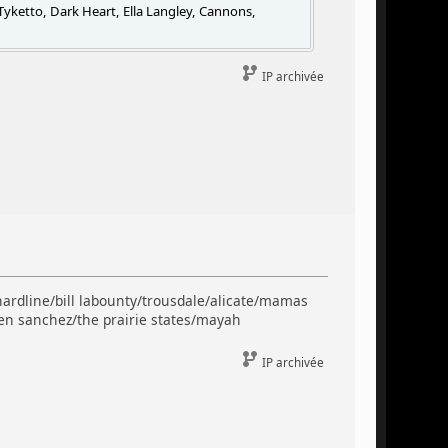
yketto, Dark Heart, Ella Langley, Cannons,
IP archivée
rdline/bill labounty/trousdale/alicate/mamas
en sanchez/the prairie states/mayah
IP archivée