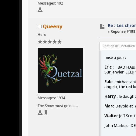
Messages: 402
Re : Les chron
Queeny
«
Réponse #198 
Hero
Citation de: MetalDen
mise à jour :
Eric
: BAD HABIT 
Sur janvier ECL
Fab
: michael ant
angelo, the red lo
Harry
: le daught
Messages: 1934
Marc
Devoid et
The Show must go on.....
Walter
Jeff Scott
John Markus : D