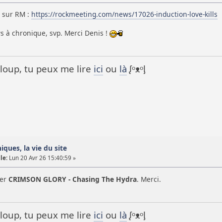
e sur RM :
https://rockmeeting.com/news/17026-induction-love-kills
s à chronique, svp. Merci Denis !
it loup, tu peux me lire
ici
ou
là
ᶘᵒᴥᵒᶅ
iques, la vie du site
le:
Lun 20 Avr 26 15:40:59 »
ver
CRIMSON GLORY - Chasing The Hydra
. Merci.
it loup, tu peux me lire
ici
ou
là
ᶘᵒᴥᵒᶅ