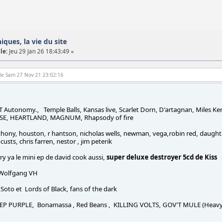
iques, la vie du site
le:
Jeu 29 Jan 26 18:43:49 »
 le Sam 27 Nov 21 23:02:16
Autonomy., Temple Balls, Kansas live, Scarlet Dorn, D'artagnan, Miles K
IPSE, HEARTLAND, MAGNUM, Rhapsody of fire
hony, houston, r hantson, nicholas wells, newman, vega,robin red, daught
custs, chris farren, nestor , jim peterik
ry ya le mini ep de david cook aussi,
super deluxe destroyer 5cd de Kiss
 Wolfgang VH
 Soto et Lords of Black, fans of the dark
EEP PURPLE, Bonamassa , Red Beans , KILLING VOLTS, GOV'T MULE (Heavy