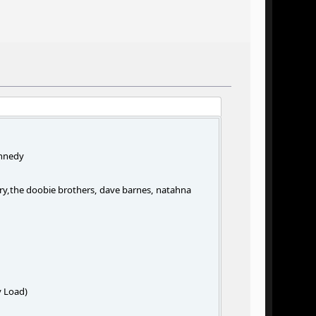
ennedy
ry,the doobie brothers, dave barnes, natahna
 Load)