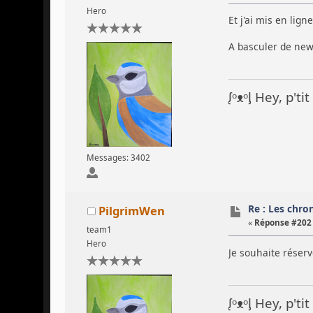
Hero
Et j'ai mis en lign
A basculer de new
ᶘᵒᴥᵒᶅ Hey, p't
Messages: 3402
Re : Les chron
PilgrimWen
«
Réponse #202 
team1
Hero
Je souhaite réser
ᶘᵒᴥᵒᶅ Hey, p't