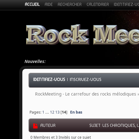
ACCUEIL
AIDE
RECHERCHER
CALENDRIER
IDENTIFIEZ-
Nouvelles:
IDENTIFIEZ-VOUS
|
INSCRIVEZ-VOUS
RockMeeting - Le carrefour des rocks mélodiques
Pages:
1
...
12
13
[
14
]
En bas
AUTEUR
SUJET: LES CHRONIQUES, LA
0 Membres et 3 Invités sur ce sujet