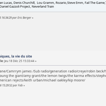
Dan Lucas, Denis Churchill, Lou Gramm, Rozario,Steve Emm, Fail The Game,T
 Daniel Gazzoli Project, Neverland Train
6 16:34:29 par Eric Berger
»
iques, la vie du site
le:
Jeu 18 Déc 25 15:33:44 »
ne/Camrrym james /Sub radio/generation radio/creye/robin beck/ha
young the giant/amy grant/the lemon twigs/the karma effects/steph
merican rejects/keith urban/michael oakley/kip moore/
26 15:29:52 par Fab
»