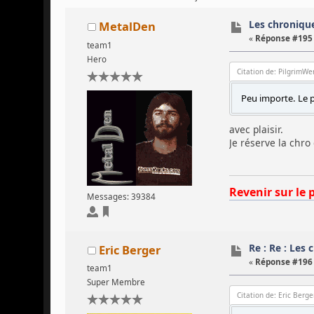
Les chronique
MetalDen
«
Réponse #195 
team1
Hero
Citation de: PilgrimWe
Peu importe. Le pr
avec plaisir.
Je réserve la chr
Revenir sur le 
Messages: 39384
Re : Re : Les 
Eric Berger
«
Réponse #196 
team1
Super Membre
Citation de: Eric Berg