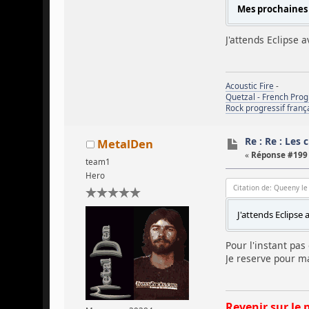
Mes prochaines
J'attends Eclipse 
Acoustic Fire
-
Quetzal - French Pro
Rock progressif franç
Re : Re : Les 
MetalDen
«
Réponse #199 
team1
Hero
Citation de: Queeny le
J'attends Eclipse
Pour l'instant pas 
Je reserve pour m
Revenir sur le 