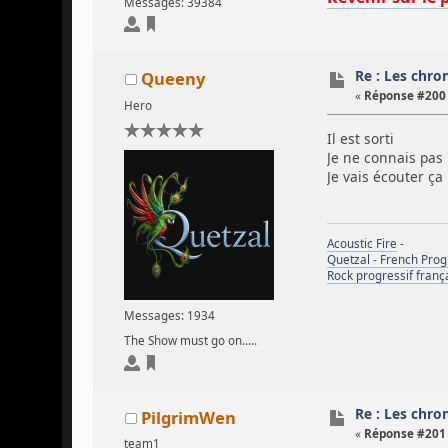
Messages: 39384
Re : Les chron
Queeny
«
Réponse #200 
Hero
Il est sorti
Je ne connais pas
Je vais écouter ç
Acoustic Fire
-
Quetzal - French Pro
Rock progressif franç
Messages: 1934
The Show must go on.....
Re : Les chron
PilgrimWen
«
Réponse #201 
team1