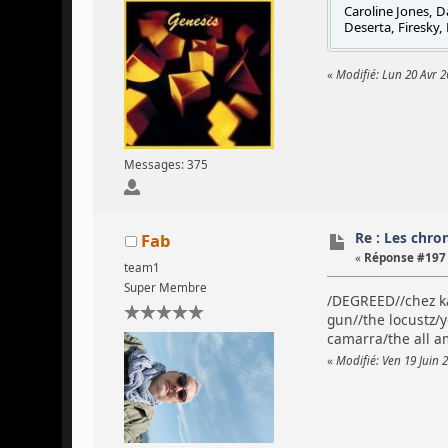
Caroline Jones, 
Deserta, Firesky,
«
Modifié: Lun 20 Avr 2
Messages: 375
Re : Les chron
Fab
«
Réponse #197 
team1
Super Membre
/DEGREED//chez ka
gun//the locustz/
camarra/the all a
«
Modifié: Ven 19 Juin 