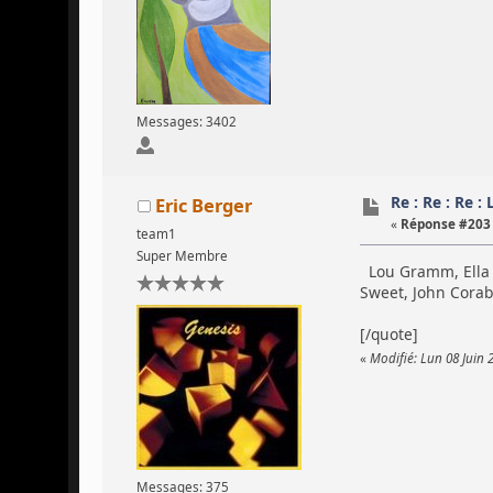
Messages: 3402
Re : Re : Re :
Eric Berger
«
Réponse #203 
team1
Super Membre
Lou Gramm, Ella L
Sweet, John Corab
[/quote]
«
Modifié: Lun 08 Juin 
Messages: 375