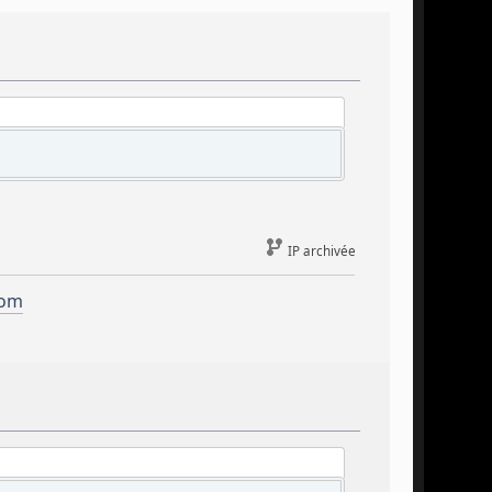
IP archivée
com