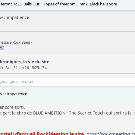
seront 6:33, Balls Out, Hopes of freedom, Trank, Black hellebore
avec impatience
gressive Rock Band
-
ais
chroniques, la vie du site
le:
Sam 31 Jan 26 15:25:17 »
 Jeu 29 Jan 26 18:43:49
 avec impatience
encore sorti.
a part la chro de BLUE AMBITION - The Scarlet Touch qui sortira le 
portail d’accueil RockMeeting le site
http://rockmeeting.
: