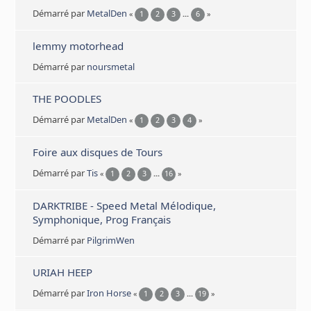
Démarré par
MetalDen
«
1
2
3
...
6
»
lemmy motorhead
Démarré par
noursmetal
THE POODLES
Démarré par
MetalDen
«
1
2
3
4
»
Foire aux disques de Tours
Démarré par
Tis
«
1
2
3
...
16
»
DARKTRIBE - Speed Metal Mélodique,
Symphonique, Prog Français
Démarré par
PilgrimWen
URIAH HEEP
Démarré par
Iron Horse
«
1
2
3
...
19
»