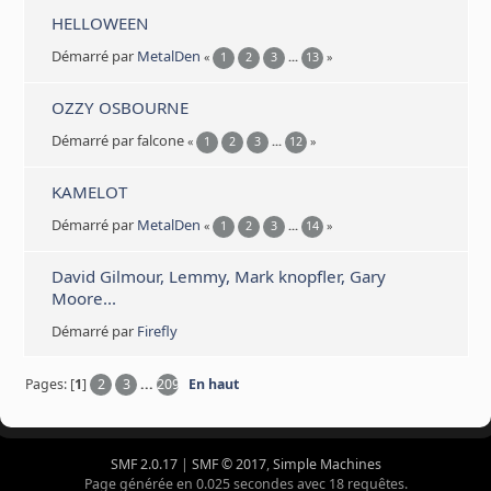
HELLOWEEN
Démarré par
MetalDen
«
1
2
3
...
13
»
OZZY OSBOURNE
Démarré par falcone
«
1
2
3
...
12
»
KAMELOT
Démarré par
MetalDen
«
1
2
3
...
14
»
David Gilmour, Lemmy, Mark knopfler, Gary
Moore...
Démarré par
Firefly
Pages: [
1
]
2
3
...
209
En haut
SMF 2.0.17
|
SMF © 2017
,
Simple Machines
Page générée en 0.025 secondes avec 18 requêtes.