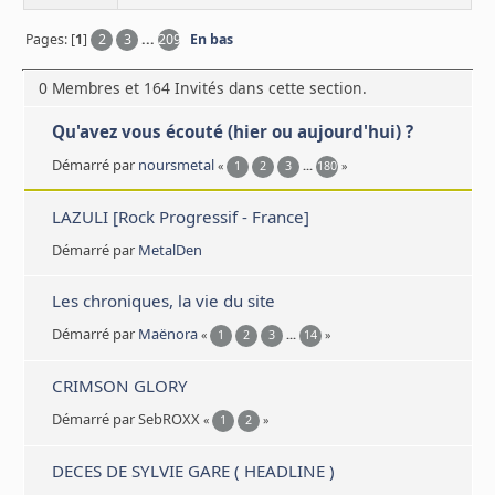
Pages: [
1
]
2
3
...
209
En bas
0 Membres et 164 Invités dans cette section.
Qu'avez vous écouté (hier ou aujourd'hui) ?
Démarré par
noursmetal
«
1
2
3
...
180
»
LAZULI [Rock Progressif - France]
Démarré par
MetalDen
Les chroniques, la vie du site
Démarré par
Maënora
«
1
2
3
...
14
»
CRIMSON GLORY
Démarré par SebROXX
«
1
2
»
DECES DE SYLVIE GARE ( HEADLINE )