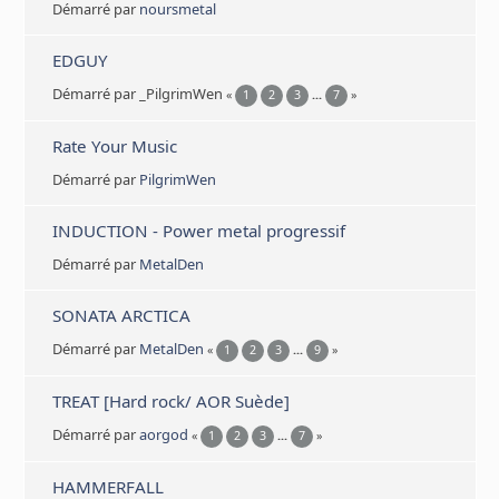
Démarré par
noursmetal
EDGUY
Démarré par _PilgrimWen
«
1
2
3
...
7
»
Rate Your Music
Démarré par
PilgrimWen
INDUCTION - Power metal progressif
Démarré par
MetalDen
SONATA ARCTICA
Démarré par
MetalDen
«
1
2
3
...
9
»
TREAT [Hard rock/ AOR Suède]
Démarré par
aorgod
«
1
2
3
...
7
»
HAMMERFALL