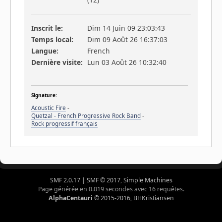
Inscrit le:
Dim 14 Juin 09 23:03:43
Temps local:
Dim 09 Août 26 16:37:03
Langue:
French
Dernière visite:
Lun 03 Août 26 10:32:40
Signature:
Acoustic Fire
-
Quetzal - French Progressive Rock Band
-
Rock progressif français
SMF 2.0.17
|
SMF © 2017
,
Simple Machines
Page générée en 0.019 secondes avec 16 requêtes.
AlphaCentauri
© 2015-2016, BHKristiansen