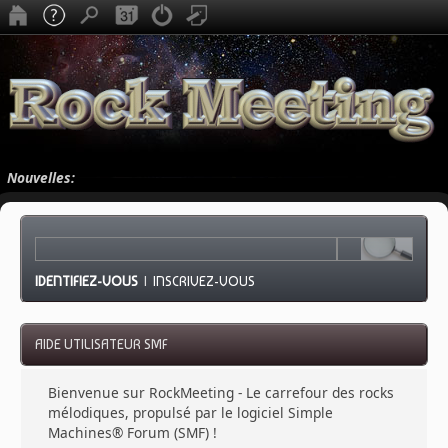
Nouvelles:
IDENTIFIEZ-VOUS
|
INSCRIVEZ-VOUS
AIDE UTILISATEUR SMF
Bienvenue sur RockMeeting - Le carrefour des rocks
mélodiques, propulsé par le logiciel Simple
Machines® Forum (SMF) !