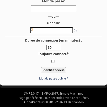
Mot de passe:
—ou—
OpenID:
(?)
Durée de connexion (en minutes) :
Toujours connecté:
Mot de passe oublié ?
SMF 2.0.17
|
SMF © 2017
,
Simple Machines
Page générée en 0.006 secondes avec 12 requêtes.
AlphaCentauri
© 2015-2016, BHKristiansen