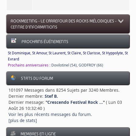
ROCKMEETING - LE CARREFOUR DES ROCKS MÉLODIQUES -
CENTRE D'INFORMATIONS
PROCHAINS ÉVÉNEMENTS
St Dominique, St Amour, St Laurent, St Claire, St Clarisse, St Hyppolyte, St
Evrard
Prochains anniversaires :
Dovilotinel (54)
,
GODFROY (66)
STATS DU FORUM
101097 Messages dans 8254 Sujets par 3240 Membres.
Dernier membre:
Stef B.
Dernier message:
"
Crescendo Festival Rock ...
"
( Lun 03
Août 26 10:32:40 )
Voir les plus récents messages du forum.
[plus de stats]
MEMBRES EN LIGNE