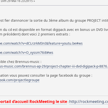
:
Dim 29 Mai 16 23:29:15 »
 fier d'annoncer la sortie du 3ème album du groupe PROJECT intitulé
on du cd est disponible en format digipack avec en bonus un DVD liv
um précédent) dont voici 2 premiers extraits :
be.com/watch?v=dCLrzrkM3nI&feature=youtu.be#ws
ube.com/watch?v=O_vyssm76i8#ws
nible chez Brennus-music :
s-music.com/brennus-ap-29/project-chapter-iii-dvd-digipack-p-8876
mation vous pouvez consulter la page facebook du groupe :
ook.com/projectlegroupe
portail d’accueil RockMeeting le site
http://rockmeeting.
: