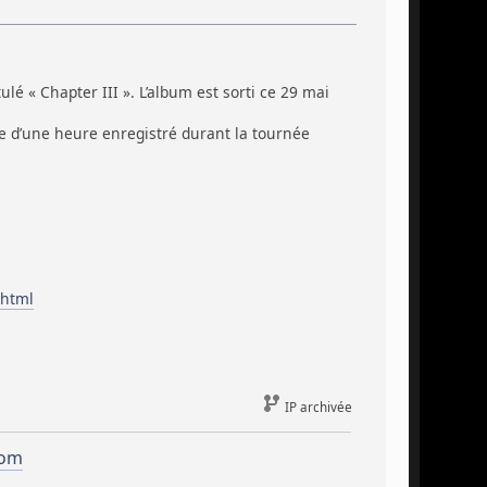
 « Chapter III ». L’album est sorti ce 29 mai
e d’une heure enregistré durant la tournée
.html
IP archivée
com