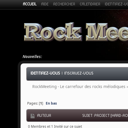
ACCUEIL
AIDE
RECHERCHER
CALENDRIER
IDENTIFIEZ-
Nouvelles:
IDENTIFIEZ-VOUS
|
INSCRIVEZ-VOUS
RockMeeting - Le carrefour des rocks mélodiques
Pages: [
1
]
En bas
AUTEUR
SUJET: PROJECT [HARD-ROC
0 Membres et 1 Invité sur ce sujet