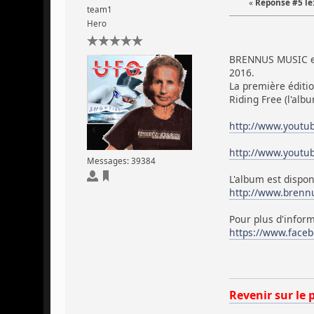
«
Réponse #5 le
team1
Hero
BRENNUS MUSIC est
2016.
La première éditi
Riding Free (l'alb
http://www.youtu
http://www.yout
Messages: 39384
L'album est dispo
http://www.brennu
Pour plus d'infor
https://www.faceb
Revenir sur le 