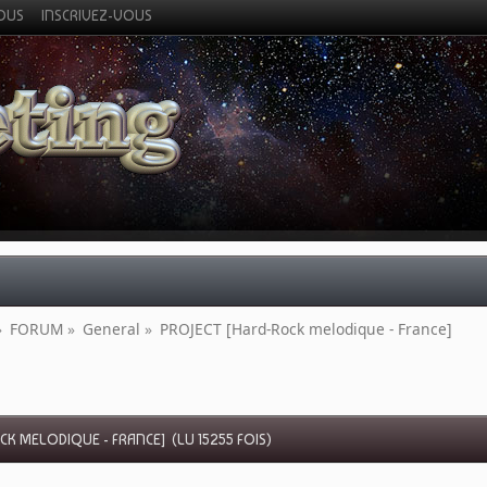
VOUS
INSCRIVEZ-VOUS
»
FORUM
»
General
»
PROJECT [Hard-Rock melodique - France]
K MELODIQUE - FRANCE] (LU 15255 FOIS)