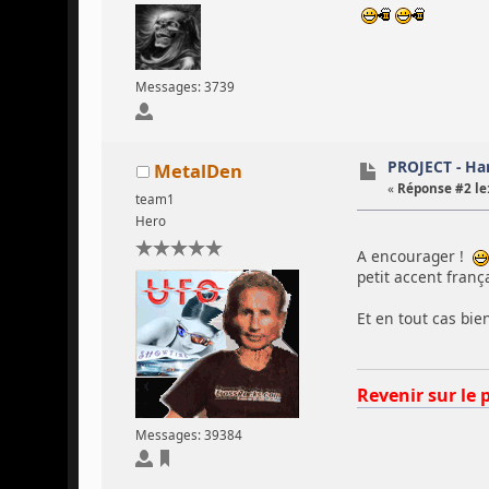
Messages: 3739
PROJECT - Ha
MetalDen
«
Réponse #2 le
team1
Hero
A encourager !
petit accent franç
Et en tout cas bi
Revenir sur le 
Messages: 39384