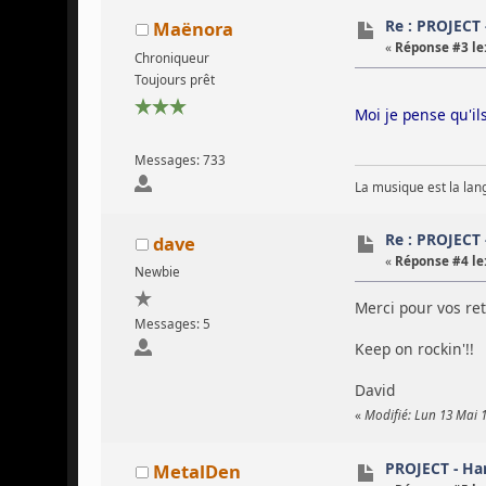
Re : PROJECT
Maënora
«
Réponse #3 le
Chroniqueur
Toujours prêt
Moi je pense qu'i
Messages: 733
La musique est la lan
Re : PROJECT
dave
«
Réponse #4 le
Newbie
Merci pour vos ret
Messages: 5
Keep on rockin'!!
David
«
Modifié: Lun 13 Mai 1
PROJECT - Ha
MetalDen