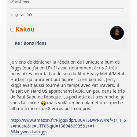
IP archivée
long live r'n'r
Kakou
Re : Bons Plans
Je viens de dénicher la réédition de l'unique album de
Riggs (que j'ai en LP). Il avait notamment écris 2 très
bons titres pour la bande son du film Heavy Metal/Metal
Hurlant qui auraient put figurer ici en bonus... Jerry
Riggs avait aussi tourné un temps avec Pat Travers. Il
faisait un Hard US approchant l'AOR, un peu dans le trip
de Paul Sabu de l'époque. La pochette est très moche, je
vous l'accorde
mais voilà un bon plan et un superbe
album à moins de 8 euros port compris.
http://www.amazon.fr/Riggs/dp/B004TSDWRW/ref=sr_1_6?
s=music&ie=UTF8&qid=1389460935&sr=1-
6&keywords=riggs