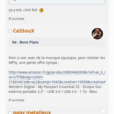
ça y est, c'est fait
IP archivée
CaSSouX
Re : Bons Plans
Rien a voir avec de la musique (quoique, pour stocker les
MP3), une petite offre sympa :
http://www.amazon.fr/gp/product/B00466IEWA/ref=as_li_ss_tl?
ie=UTF8&tag=rockm-
21&linkCode=as2&camp=1642&creative=19458&creativeASIN
Western Digital - My Passport Essential SE - Disque Dur
externe portable 2,5" - USB 3.0 / USB 2.0 - 1 To - Bleu
IP archivée
papy metalleux