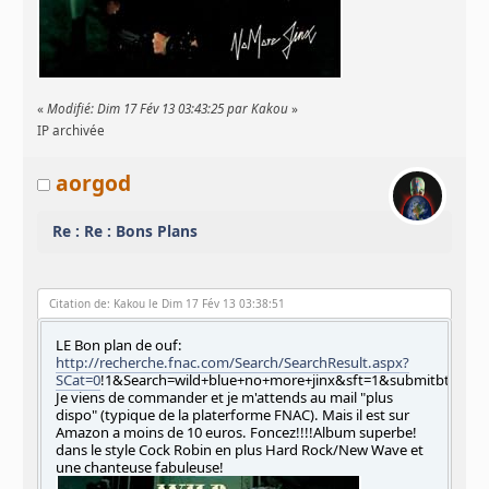
«
Modifié: Dim 17 Fév 13 03:43:25 par Kakou
»
IP archivée
aorgod
Re : Re : Bons Plans
Citation de: Kakou le Dim 17 Fév 13 03:38:51
LE Bon plan de ouf:
http://recherche.fnac.com/Search/SearchResult.aspx?
SCat=0
!1&Search=wild+blue+no+more+jinx&sft=1&submitbtn=OK
Je viens de commander et je m'attends au mail "plus
dispo" (typique de la platerforme FNAC). Mais il est sur
Amazon a moins de 10 euros. Foncez!!!!Album superbe!
dans le style Cock Robin en plus Hard Rock/New Wave et
une chanteuse fabuleuse!