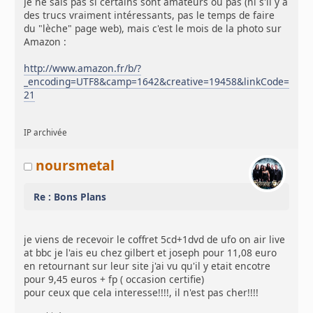
Je ne sais pas si certains sont amateurs ou pas (ni s'il y a
des trucs vraiment intéressants, pas le temps de faire
du "lèche" page web), mais c'est le mois de la photo sur
Amazon :
http://www.amazon.fr/b/?
_encoding=UTF8&camp=1642&creative=19458&linkCode=ur2
21
IP archivée
noursmetal
Re : Bons Plans
je viens de recevoir le coffret 5cd+1dvd de ufo on air live
at bbc je l'ais eu chez gilbert et joseph pour 11,08 euro
en retournant sur leur site j'ai vu qu'il y etait encotre
pour 9,45 euros + fp ( occasion certifie)
pour ceux que cela interesse!!!!, il n'est pas cher!!!!