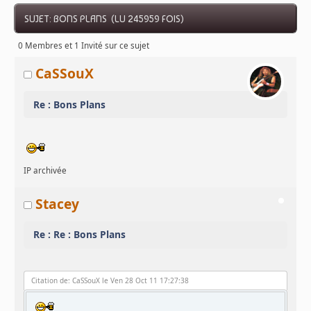
SUJET: BONS PLANS (LU 245959 FOIS)
0 Membres et 1 Invité sur ce sujet
CaSSouX
Re : Bons Plans
IP archivée
Stacey
Re : Re : Bons Plans
Citation de: CaSSouX le Ven 28 Oct 11 17:27:38