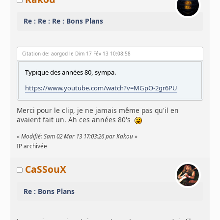
Re : Re : Re : Bons Plans
Citation de: aorgod le Dim 17 Fév 13 10:08:58
Typique des années 80, sympa.
https://www.youtube.com/watch?v=MGpO-2gr6PU
Merci pour le clip, je ne jamais même pas qu'il en
avaient fait un. Ah ces années 80's
«
Modifié: Sam 02 Mar 13 17:03:26 par Kakou
»
IP archivée
CaSSouX
Re : Bons Plans