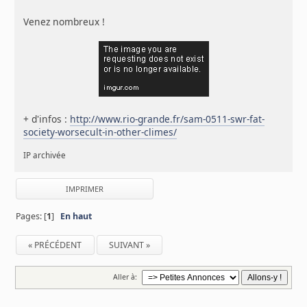
Venez nombreux !
+ d'infos :
http://www.rio-grande.fr/sam-0511-swr-fat-
society-worsecult-in-other-climes/
IP archivée
IMPRIMER
Pages: [
1
]
En haut
« PRÉCÉDENT
SUIVANT »
Aller à: