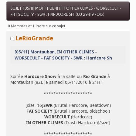
SUJET: [05/11] MONTAUBAN, IN OTHER CLIMES - WORSECULT -
FAT SOCIETY - SWR : HARDCORE SH (LU 29419 FOIS)
0 Membres et 1 Invité sur ce sujet
LeRioGrande
[05/11] Montauban, IN OTHER CLIMES -
WORSECULT - FAT SOCIETY - SWR : Hardcore Sh
Soirée
Hardcore Show
à la salle du
Rio Grande
à
Montauban (82), le samedi 05/11/2016 à 21H !
********************
[size=16]
SWR
(Brutal Hardcore, Beatdown)
FAT SOCIETY
(Brutal Hardcore, oldschool)
WORSECULT
(Hardcore)
IN OTHER CLIMES
(Trash Hardcore)[/size]
********************