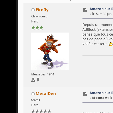
Amazon sur 
Firefly
«
le:
Sam 30 Jan 
Chroniqueur
Hero
Depuis un moment 
AdBlock (extensio
pense que tous ceu
bas de page où vou
Voilà c'est tout
Messages: 1944
Amazon sur 
MetalDen
«
Réponse #1 le
team1
Hero