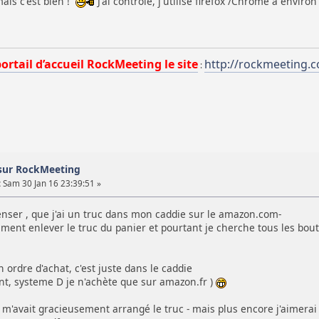
mais c'est bien !
J'ai contrôlé, j'utilise firefox /Chrome a environ
portail d’accueil RockMeeting le site
http://rockmeeting.
:
sur RockMeeting
:
Sam 30 Jan 16 23:39:51 »
enser , que j'ai un truc dans mon caddie sur le amazon.com-
ment enlever le truc du panier et pourtant je cherche tous les bouto
n ordre d'achat, c'est juste dans le caddie
t, systeme D je n'achète que sur amazon.fr )
F' m'avait gracieusement arrangé le truc - mais plus encore j'aimer