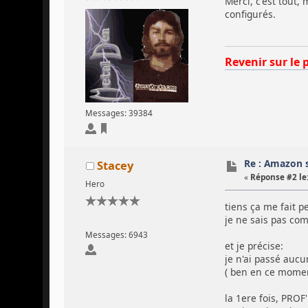
Merci, c'est tout, 
configurés.
Revenir sur le 
Messages: 39384
Re : Amazon 
Stacey
«
Réponse #2 le
Hero
tiens ça me fait p
je ne sais pas com
Messages: 6943
et je précise:
je n'ai passé aucu
( ben en ce momen
la 1ere fois, PRO