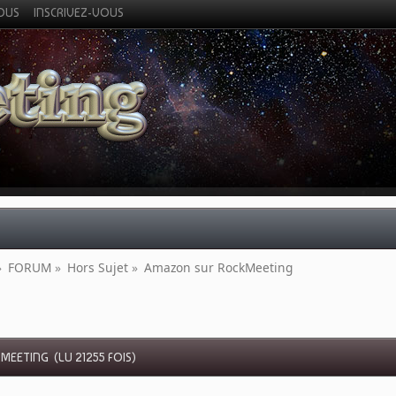
VOUS
INSCRIVEZ-VOUS
»
FORUM
»
Hors Sujet
»
Amazon sur RockMeeting
EETING (LU 21255 FOIS)