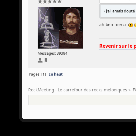
(j'ai jamais douté
ah ben merci
Revenir sur le 
Messages: 39384
Pages: [
1
]
En haut
RockMeeting - Le carrefour des rocks mélodiques
»
F