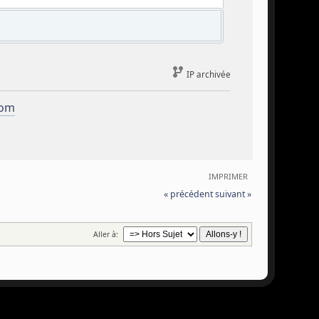
IP archivée
com
IMPRIMER
« précédent
suivant »
Aller à: