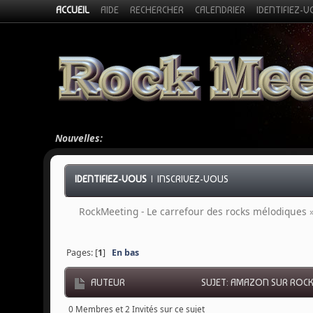
ACCUEIL
AIDE
RECHERCHER
CALENDRIER
IDENTIFIEZ-
Nouvelles:
IDENTIFIEZ-VOUS
|
INSCRIVEZ-VOUS
RockMeeting - Le carrefour des rocks mélodiques
Pages: [
1
]
En bas
AUTEUR
SUJET: AMAZON SUR ROCKM
0 Membres et 2 Invités sur ce sujet