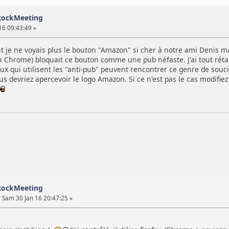
RockMeeting
16 09:43:49 »
je ne voyais plus le bouton "Amazon" si cher à notre ami Denis mai
n Chrome) bloquait ce bouton comme une pub néfaste. J'ai tout rétab
x qui utilisent les "anti-pub" peuvent rencontrer ce genre de souci
s devriez apercevoir le logo Amazon. Si ce n'est pas le cas modifiez
RockMeeting
:
Sam 30 Jan 16 20:47:25 »