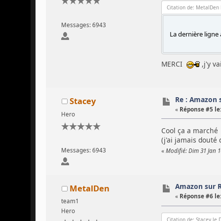
Citation de: MetalDen 
Messages: 6943
La dernière ligne 
MERCI
,j'y v
Re : Amazon 
Stacey
«
Réponse #5 le
Hero
Cool ça a march
(j'ai jamais douté
Messages: 6943
«
Modifié: Dim 31 Jan 1
Amazon sur 
MetalDen
«
Réponse #6 le
team1
Hero
Citation de: Stacey le