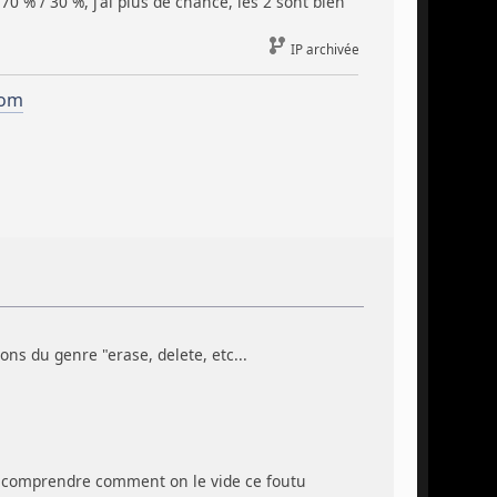
 70 % / 30 %, j'ai plus de chance, les 2 sont bien
IP archivée
com
ns du genre "erase, delete, etc...
ai comprendre comment on le vide ce foutu