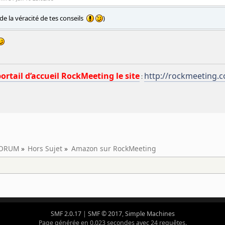
 de la véracité de tes conseils
)
portail d’accueil RockMeeting le site
http://rockmeeting.
:
ORUM
»
Hors Sujet
»
Amazon sur RockMeeting
SMF 2.0.17
|
SMF © 2017
,
Simple Machines
Page générée en 0.023 secondes avec 24 requêtes.