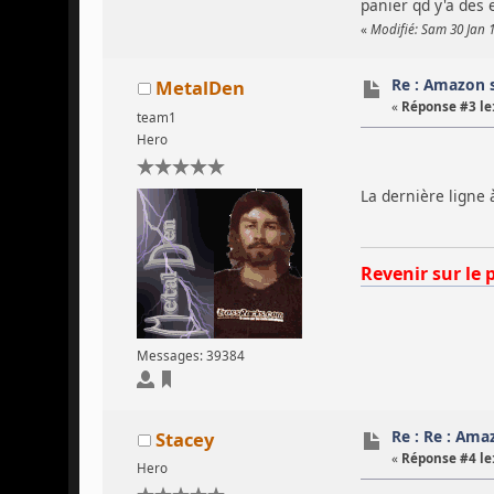
panier qd y'a des 
«
Modifié: Sam 30 Jan 1
Re : Amazon 
MetalDen
«
Réponse #3 le
team1
Hero
La dernière ligne à
Revenir sur le 
Messages: 39384
Re : Re : Am
Stacey
«
Réponse #4 le
Hero