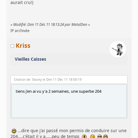
aurait cru!)
«
Modifié: Dim 11 Déc 11 18:13:24 par MetalDen
»
IP archivée
Kriss
Vieilles Caisses
Citation de: Stacey le Dim 11 Déc 11 18:00:19
tiens j'en ai vu y'a 2 semaines, une superbe 204
...dire que j'ai passé mon permis de conduire sur une
204....c'était il y a.....peu de temps