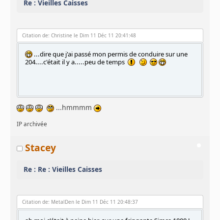
Re : Vieilles Caisses
Citation de: Christine le Dim 11 Déc 11 20:41:48
...dire que j'ai passé mon permis de conduire sur une
204....c'était il y a.....peu de temps
...hmmmm
IP archivée
Stacey
Re : Re : Vieilles Caisses
Citation de: MetalDen le Dim 11 Déc 11 20:48:37