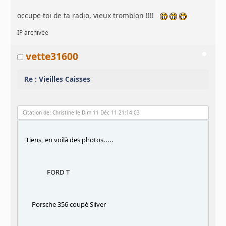
occupe-toi de ta radio, vieux tromblon !!!!
IP archivée
vette31600
Re : Vieilles Caisses
Citation de: Christine le Dim 11 Déc 11 21:14:03
Tiens, en voilà des photos.....
FORD T
Porsche 356 coupé Silver