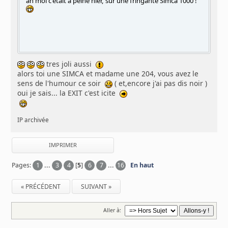
ah moi c'était à peine hier, sur une fringante Simca 1000 !
tres joli aussi
alors toi une SIMCA et madame une 204, vous avez le
sens de l'humour ce soir
( et,encore j'ai pas dis noir )
oui je sais... la EXIT c'est icite
IP archivée
IMPRIMER
Pages:
1
...
3
4
[
5
]
6
7
...
16
En haut
« PRÉCÉDENT
SUIVANT »
Aller à: