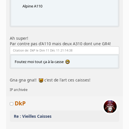
Alpine A110
Ah super!
Par contre pas d'A110 mais deux A310 dont une GR4!
Citation de: DkP le Dim 11 Déc 11 21:14:38
Foutez moi tout ça à la casse
Gna gna gna!!
c'est de l'art ces caisses!
IP archivée
DkP
Re : Vieilles Caisses