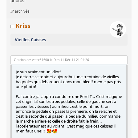
photos!
IP archivée
Kriss
Vieilles Caisses
Citation de: vette31600 le Dim 11 Déc 11 21:04:26
Je suis vraiment un idiot!
Je deterre ce topic et aujourdhui une trentaine de vieilles
bagnoles qui debarquent dans mon bled!! meme pas pris
une photo!!
Par contre j'ai appri a conduire une Ford T... C'est magique
cet engin la! sur les trois pedales, celle de gauche sert a
passer les vitesses ( au milieu c'est le point mort, on
enfonce la pedale on passe la premiere, on la relache et
c'est la seconde qui passe) la pedale du milieu commande
la marche arriere et celle de droite fait le frein...
l'accelerateur est au volant. C'est magique ces caisses il
m'en faut une!!!