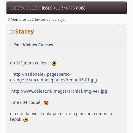
SUJET: VIEILLES CAISSES (LU 346473 FOIS)
0 Membres et 2 Invités sur ce sujet
Stacey
Re : Vieilles Caisses
en 2/3 jours celles ci
http://nationale7.pagesperso-
orange.fr/anciennes/photos/renault6-01.jpg
http://www.delest.nl/images/archief/img/441.jpg
une 604 coupé,
et celui là avec la plaque ecrite o pinceau, comme a
l'epok