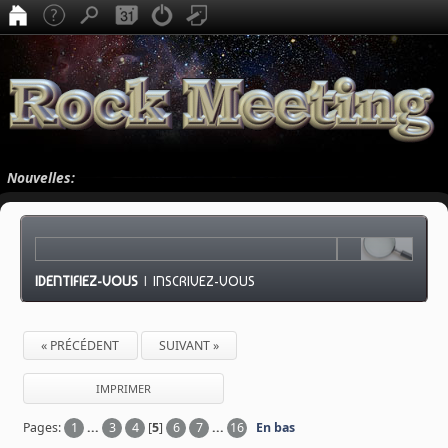
Nouvelles:
IDENTIFIEZ-VOUS
|
INSCRIVEZ-VOUS
« PRÉCÉDENT
SUIVANT »
IMPRIMER
Pages:
1
...
3
4
[
5
]
6
7
...
16
En bas