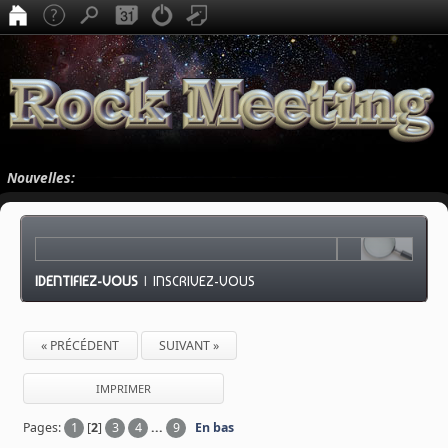
Nouvelles:
IDENTIFIEZ-VOUS
|
INSCRIVEZ-VOUS
« PRÉCÉDENT
SUIVANT »
IMPRIMER
Pages:
1
[
2
]
3
4
...
9
En bas