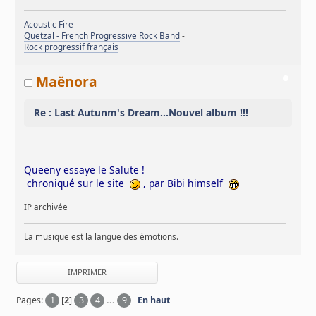
Acoustic Fire
-
Quetzal - French Progressive Rock Band
-
Rock progressif français
Maënora
Re : Last Autunm's Dream...Nouvel album !!!
Queeny essaye le Salute !
chroniqué sur le site
, par Bibi himself
IP archivée
La musique est la langue des émotions.
IMPRIMER
Pages:
1
[
2
]
3
4
...
9
En haut