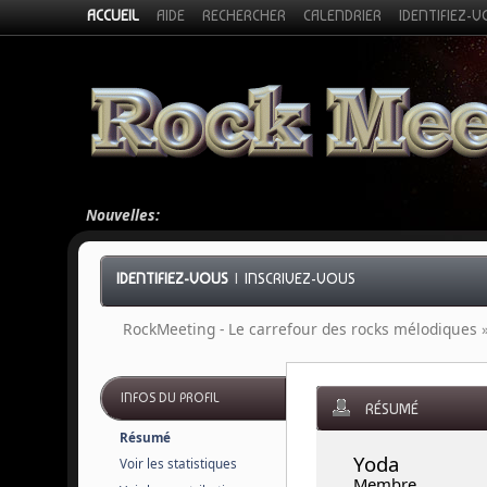
ACCUEIL
AIDE
RECHERCHER
CALENDRIER
IDENTIFIEZ-
Nouvelles:
IDENTIFIEZ-VOUS
|
INSCRIVEZ-VOUS
RockMeeting - Le carrefour des rocks mélodiques
INFOS DU PROFIL
RÉSUMÉ
Résumé
Yoda 
Voir les statistiques
Membre