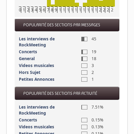
0
1
2
3
4
5
6
7
8
9
10
11
12
13
14
15
16
17
18
19
20
21
22
23
POPULARITÉ DES SECTIONS PAR MESSAGES
Les interviews de
45
RockMeeting
Concerts
19
General
18
Videos musicales
3
Hors Sujet
2
Petites Annonces
1
POPULARITÉ DES SECTIONS PAR ACTIVITÉ
Les interviews de
7.51%
RockMeeting
Concerts
0.15%
Videos musicales
0.13%
Petites Annonces
0.11%