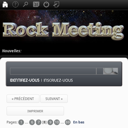
Nouvelles:
IDENTIFIEZ-VOUS
|
INSCRIVEZ-VOUS
« PRÉCÉDENT
SUIVANT »
IMPRIMER
Pages:
1
...
6
7
[
8
]
9
10
...
69
En bas