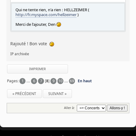
Qui ne tente rien, n'a rien : HELLZEIMER (
http://fr.myspace.com/hellzeimer
)
Merci de l'ajouter, Den
Rajouté ! Bon vote
IP archivée
IMPRIMER
Pages:
1
...
6
7
[
8
]
9
10
...
69
En haut
« PRÉCÉDENT
SUIVANT »
Aller à: