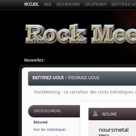
ACCUEIL
AIDE
RECHERCHER
CALENDRIER
IDENTIFIEZ-
Nouvelles:
IDENTIFIEZ-VOUS
|
INSCRIVEZ-VOUS
RockMeeting - Le carrefour des rocks mélodiques
INFOS DU PROFIL
RÉSUMÉ
Résumé
noursmetal 
Voir les statistiques
Hero