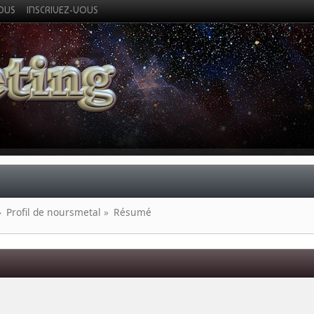
VOUS
INSCRIVEZ-VOUS
»
Profil de noursmetal
»
Résumé