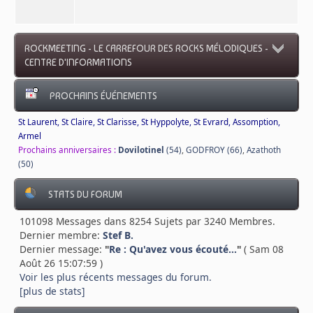
ROCKMEETING - LE CARREFOUR DES ROCKS MÉLODIQUES -
CENTRE D'INFORMATIONS
PROCHAINS ÉVÉNEMENTS
St Laurent, St Claire, St Clarisse, St Hyppolyte, St Evrard, Assomption,
Armel
Prochains anniversaires :
Dovilotinel
(54)
,
GODFROY (66)
,
Azathoth
(50)
STATS DU FORUM
101098 Messages dans 8254 Sujets par 3240 Membres.
Dernier membre:
Stef B.
Dernier message:
"
Re : Qu'avez vous écouté...
"
( Sam 08
Août 26 15:07:59 )
Voir les plus récents messages du forum.
[plus de stats]