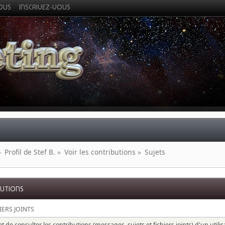
VOUS
INSCRIVEZ-VOUS
»
Profil de Stef B.
»
Voir les contributions
»
Sujets
BUTIONS
IERS JOINTS
 de consulter les contributions (messages, sujets et fichiers joints) d'un utili