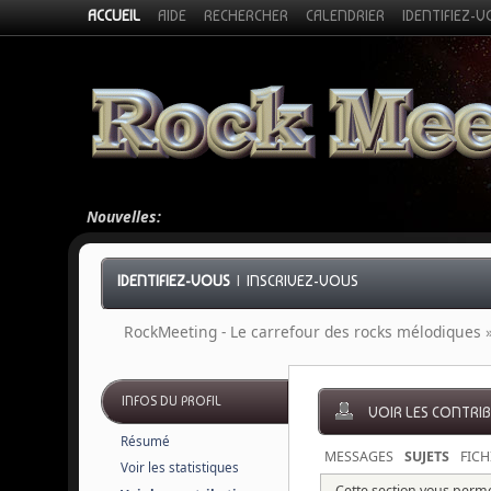
ACCUEIL
AIDE
RECHERCHER
CALENDRIER
IDENTIFIEZ-
Nouvelles:
IDENTIFIEZ-VOUS
|
INSCRIVEZ-VOUS
RockMeeting - Le carrefour des rocks mélodiques
INFOS DU PROFIL
VOIR LES CONTRI
Résumé
MESSAGES
SUJETS
FICH
Voir les statistiques
Cette section vous permet