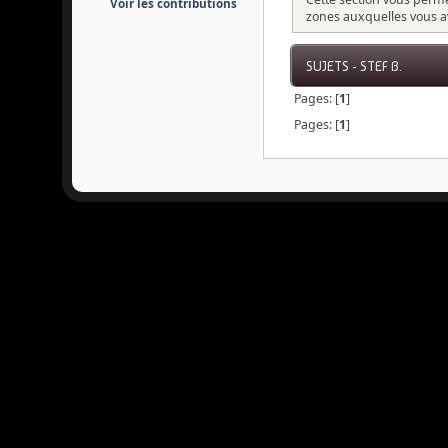
Voir les contributions
zones auxquelles vous a
SUJETS - STEF B.
Pages: [
1
]
Pages: [
1
]