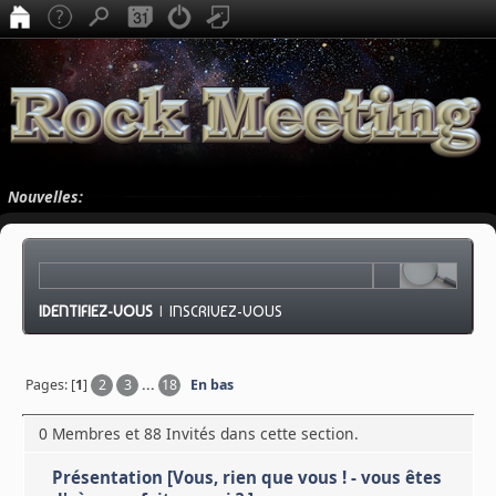
Nouvelles:
IDENTIFIEZ-VOUS
|
INSCRIVEZ-VOUS
Pages: [
1
]
2
3
...
18
En bas
0 Membres et 88 Invités dans cette section.
Présentation [Vous, rien que vous ! - vous êtes