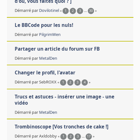
d'où, vous faites quoi ? ]
Démarré par
Dovilotinel
«
1
2
3
...
30
»
Le BBCode pour les nuls!
Démarré par
PilgrimWen
Partager un article du forum sur FB
Démarré par
MetalDen
Changer le profil, l'avatar
Démarré par SebROXX
«
1
2
3
4
»
Trucs et astuces - insérer une image - une
vidéo
Démarré par
MetalDen
Trombinoscope [Vos tronches de cake !]
Démarré par Axldobby
«
1
2
3
...
17
»