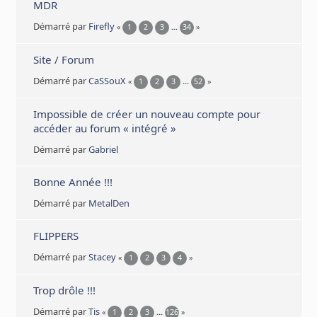
MDR
Démarré par
Firefly
«
1
2
3
...
34
»
Site / Forum
Démarré par
CaSSouX
«
1
2
3
...
52
»
Impossible de créer un nouveau compte pour
accéder au forum « intégré »
Démarré par
Gabriel
Bonne Année !!!
Démarré par
MetalDen
FLIPPERS
Démarré par
Stacey
«
1
2
3
4
»
Trop drôle !!!
Démarré par
Tis
«
1
2
3
...
126
»