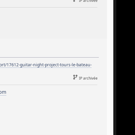
IP archivée
rt/17612-guitar-night-project-tours-le-bateau-
IP archivée
com