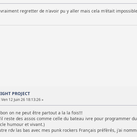
 vraiment regretter de n'avoir pu y aller mais cela m'était impossi
NIGHT PROJECT
:
Ven 12 Juin 26 18:13:26 »
on on ne peut être partout a la la fois!!!
l reste des assos comme celle du bateau ivre pour programmer du bo
cle humour et vivant.)
 autre rdv las bas avec mes punk rockers Français préfèrés, j'ai nom