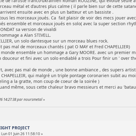
ie de l'artiste franco-ukrainien Roman ROUZINE, qui évolué seule 
rceau métal et d'autres plus calme ( il parle bien sur de cette sat
s arrivent ensuite avec en plus un batteur et un bassiste .
 tous les morceaux joués. Ca fait plaisir de voir des mecs jouer av
s ensemble et morceaux joués en solo( avec la super section rhythm
RONDAT sa version de vivaldi
 hommage a Alan STIVELL.
LIER, un solo dantesque sur un morceau blues rock.
vait pas mal de morceaux chantés ( pat O MAY et Fred CHAPELLIER)
au monde ensemble un hommage a Gary MOORE. avec un premier m
ouceur et fini avec un solo endiablé a trois Pour finir un ' over th
rt, avec pas mal de monde , une bonne ambiance , des supers artist
ed CHAPELLEIR, qui malgré un triple pontage coronarien subit au moi
eeling a la gratte, mon coup de coeur de la soirée )
uand même, sous cette chaleur bravo messieurs et merci au 'batau i
26 14:27:38 par noursmetal
»
NIGHT PROJECT
:
Lun 01 Juin 26 11:58:10 »