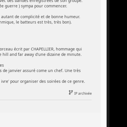
avec des bandes enregistrées de son groupe.
anée guerre ) sympa pour commencer.
ec autant de complicité et de bonne humeur.
ique, le batteurs est très, très bon).
orceau écrit par CHAPELLIER, hommage qui
e hill and far away d'une dizaine de minute.
es
s de janvier assuré come un chef. Une très
vre' pour organiser des soirées de ce genre.
IP archivée