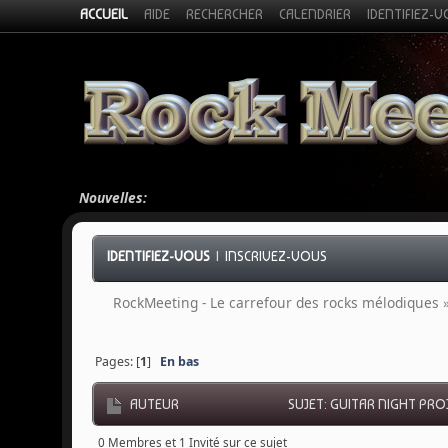
ACCUEIL
AIDE
RECHERCHER
CALENDRIER
IDENTIFIEZ-
Nouvelles:
IDENTIFIEZ-VOUS
|
INSCRIVEZ-VOUS
RockMeeting - Le carrefour des rocks mélodiques
Pages: [
1
]
En bas
AUTEUR
SUJET: GUITAR NIGHT PROJ
0 Membres et 1 Invité sur ce sujet