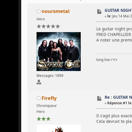
GUITAR NIGH
noursmetal
«
le:
Jeu 14 Mai 2
Hero
Le guitar night pr
FRED CHAPELLIER a
A noter une premi
long live r'n'r
Messages: 1899
Re : GUITAR 
Firefly
«
Réponse #1 le
Chroniqueur
Hero
Il s'agit plus exacte
Cela devrait te pl