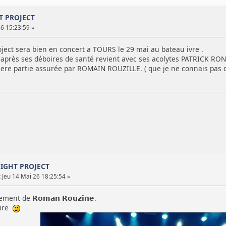
T PROJECT
6 15:23:59 »
oject sera bien en concert a TOURS le 29 mai au bateau ivre .
près ses déboires de santé revient avec ses acolytes PATRICK RO
ere partie assurée par ROMAIN ROUZILLE. ( que je ne connais pas d
NIGHT PROJECT
:
Jeu 14 Mai 26 18:25:54 »
ment de 𝗥𝗼𝗺𝗮𝗻 𝗥𝗼𝘂𝘇𝗶𝗻𝗲.
aire