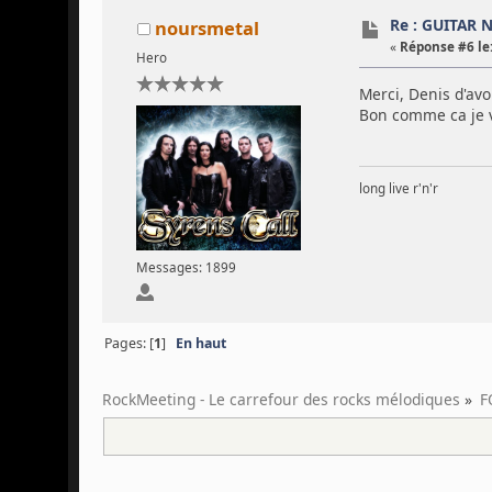
Re : GUITAR 
noursmetal
«
Réponse #6 le
Hero
Merci, Denis d'avo
Bon comme ca je v
long live r'n'r
Messages: 1899
Pages: [
1
]
En haut
RockMeeting - Le carrefour des rocks mélodiques
»
F