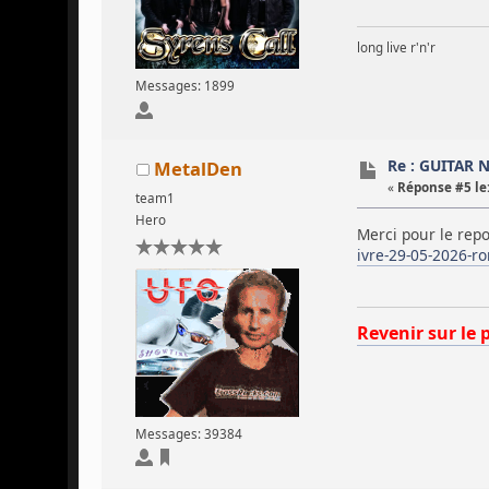
long live r'n'r
Messages: 1899
Re : GUITAR 
MetalDen
«
Réponse #5 le
team1
Hero
Merci pour le repor
ivre-29-05-2026-r
Revenir sur le 
Messages: 39384