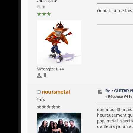
Chroniqueur
Hero
Génial, tu me fais
Messages: 1944
Re : GUITAR 
noursmetal
«
Réponse #4 le
Hero
dommage!!!. mais b
heureusement qu'i
pop, metal, specta
d'ailleurs j'ai un