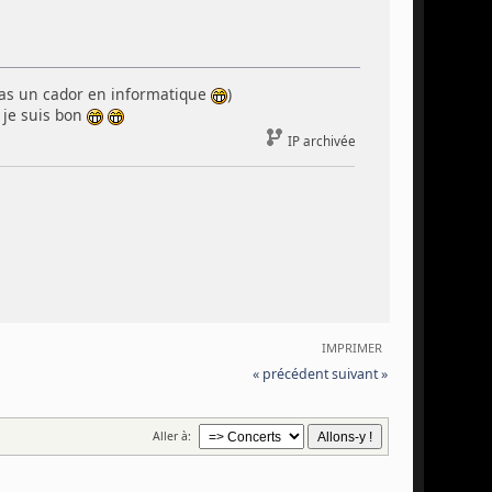
s pas un cador en informatique
)
e je suis bon
IP archivée
IMPRIMER
« précédent
suivant »
Aller à: