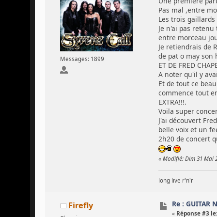
Une première part
Pas mal ,entre mo
Les trois gaillard
Je n'ai pas retenu
entre morceau joué
Je retiendrais de 
de pat o may son
Messages: 1899
ET DE FRED CHAPEL
A noter qu'il y a
Et de tout ce be
commence tout en d
EXTRA!!!.
Voila super conce
J'ai découvert Fr
belle voix et un f
2h20 de concert q
«
Modifié: Dim 31 Mai 
long live r'n'r
Re : GUITAR 
Firefly
«
Réponse #3 le