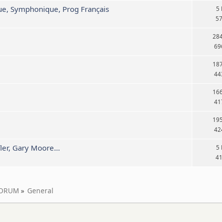
e, Symphonique, Prog Français
5
5
28
69
18
44
16
41
19
42
er, Gary Moore...
5
4
ORUM
»
General