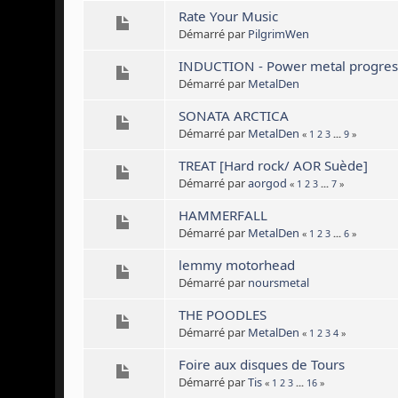
Rate Your Music
Démarré par
PilgrimWen
INDUCTION - Power metal progres
Démarré par
MetalDen
SONATA ARCTICA
Démarré par
MetalDen
«
1
2
3
...
9
»
TREAT [Hard rock/ AOR Suède]
Démarré par
aorgod
«
1
2
3
...
7
»
HAMMERFALL
Démarré par
MetalDen
«
1
2
3
...
6
»
lemmy motorhead
Démarré par
noursmetal
THE POODLES
Démarré par
MetalDen
«
1
2
3
4
»
Foire aux disques de Tours
Démarré par
Tis
«
1
2
3
...
16
»