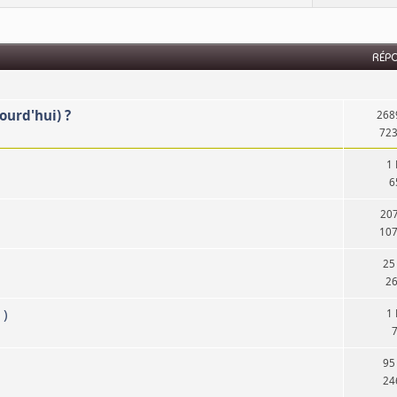
RÉP
ourd'hui) ?
268
723
1
6
20
107
25
2
 )
1
95
24