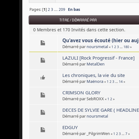
Pages: [
1
]
2
3
...
209
En bas
TITRE
/
DÉMARRÉ PAR
0 Membres et 170 Invités dans cette section.
Qu'avez vous écouté (hier ou auj
Démarré par
noursmetal
«
1
2
3
...
180
»
LAZULI [Rock Progressif - France]
Démarré par
MetalDen
Les chroniques, la vie du site
Démarré par
Maënora
«
1
2
3
...
14
»
CRIMSON GLORY
Démarré par SebROXX
«
1
2
»
DECES DE SYLVIE GARE ( HEADLINE
Démarré par
noursmetal
EDGUY
Démarré par _PilgrimWen
«
1
2
3
...
7
»