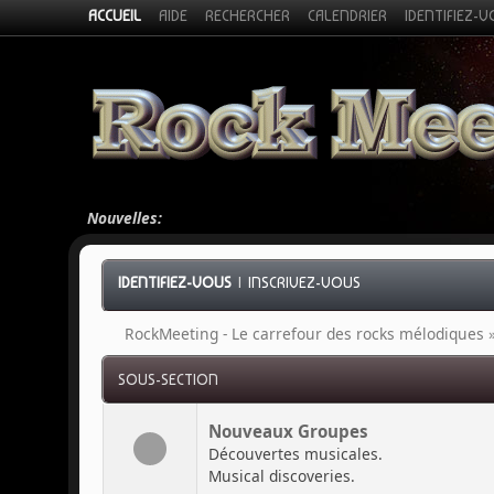
ACCUEIL
AIDE
RECHERCHER
CALENDRIER
IDENTIFIEZ-
Nouvelles:
IDENTIFIEZ-VOUS
|
INSCRIVEZ-VOUS
RockMeeting - Le carrefour des rocks mélodiques
SOUS-SECTION
Nouveaux Groupes
Découvertes musicales.
Musical discoveries.