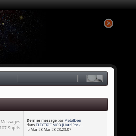
Dernier message
par
MetalDen
 Messages
dans
ELECTRIC MOB [Hard Rock...
107 Sujets
le Mar 28 Mar 23 23:23:07