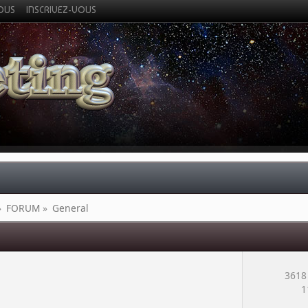
VOUS
INSCRIVEZ-VOUS
»
FORUM
»
General
3618
1