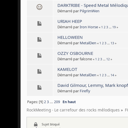
DARKTRIBE - Speed Metal Mélodiqu
Démarré par
PilgrimWen
URIAH HEEP
Démarré par
Iron Horse
«
1
2
3
...
19
»
HELLOWEEN
Démarré par
MetalDen
«
1
2
3
...
13
»
OZZY OSBOURNE
Démarré par falcone
«
1
2
3
...
12
»
KAMELOT
Démarré par
MetalDen
«
1
2
3
...
14
»
David Gilmour, Lemmy, Mark knopfl
Démarré par
Firefly
Pages: [
1
]
2
3
...
209
En haut
RockMeeting - Le carrefour des rocks mélodiques
»
F
Sujet bloqué