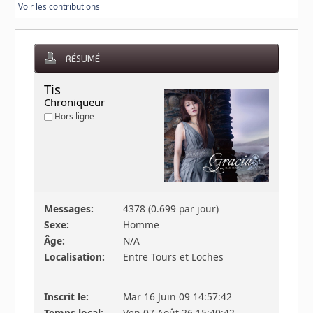
Voir les contributions
RÉSUMÉ
Tis 
Chroniqueur
Hors ligne
Messages:
4378 (0.699 par jour)
Sexe:
Homme
Âge:
N/A
Localisation:
Entre Tours et Loches
Inscrit le:
Mar 16 Juin 09 14:57:42
Temps local:
Ven 07 Août 26 15:40:42