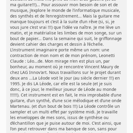
ma guitare!!!)... Pour assouvir mon besoin de son et de
musique, j’explore le monde de l’informatique musicale,
des synthés et de l’enregistrement... Mais la guitare me
manque toujours et c’est à la suite d’un rêve (si, si, je
vous jure c’est vrai !!!) que l’idée va naître. Je me lève un
matin, et je matérialise les limbes de mon songe, sur un
bout de papier... Dans la semaine qui suit, le griffonnage
devient cahier des charges et dessin à l’échelle.
L’instrument imaginaire porte même un nom: une
contraction de mon nom et de mon prénom, Leonetti
Claude : Léo...de. Mon mirage n’en est plus un, par
bonheur, au moment où je rencontre Vincent Maury de
chez LAG Innov’art. Nous travaillons sur le projet durant
deux ans ...La Léode voit le jour (au siècle dernier !!!) en
1995. Je dis LA Léode, car elle est la seule (et je suis
donc, à ce jour, le meilleur joueur de Léode au monde
!!!!!!). Cet instrument est en fait, le mix improbable d’une
guitare, d’un synthé, d’une scie mélodique et d’une onde
Martenau. (et d’un bout de bois !!!) La Léode contrôle un
sampler et un multi effet par système midi. Je travaille
les enveloppes de mes sons, issus de synthèse ou
d’échantillon que je puise autour de moi. C’est ainsi, que
l’on peut retrouver dans ma banque de son, sans pour