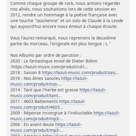
Comme chaque groupe de rock, nous aimons regarder
nos aînés, nous souhaitions lors de cette session en
2012, rendre un hommage à la poésie française avec
une touche "lazulienne" et un solo de Claude à la Leode
qui aujourd'hui encore nous émeut à chaque écoute.
Vous l'aurez remarqué, nous reprenons la deuxième
partie du morceau, l'originale est plus longue ;-). "
Nos Albums par ordre de parution :
2020 : Le fantastique envol de Dieter Böhm
:https://lazuli-music.com/produit/cd-l...
2018 : Saison 8
https://lazuli-music.com/produit/sais
...
2016 : Nos âmes saoules
https://lazuli-
music.com/produit/nos-
...
2014 : Tant que l'herbe est grasse
https://lazuli-
music.com/produit/tant
...
2011 : 4603 Battements
https://lazuli-
music.com/produit/4603
...
2009 : Réponse incongrue à l'inéluctable
https://lazuli-
music.com/produit/mp3-
...
2006 : En avant doute
https://lazuli-
music.com/produit/mp3-
...
2003 : Amnésie
https://lazuli-music.com/produit/mp3-
...