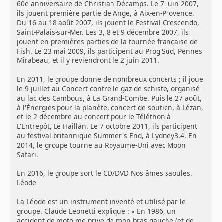
60e anniversaire de Christian Décamps. Le 7 juin 2007,
ils jouent première partie de Ange, à Aix-en-Provence.
Du 16 au 18 août 2007, ils jouent le Festival Crescendo,
Saint-Palais-sur-Mer. Les 3, 8 et 9 décembre 2007, ils
jouent en premières parties de la tournée française de
Fish. Le 23 mai 2009, ils participent au Prog'Sud, Pennes
Mirabeau, et il y reviendront le 2 juin 2011.
En 2011, le groupe donne de nombreux concerts ; il joue
le 9 juillet au Concert contre le gaz de schiste, organisé
au lac des Cambous, à La Grand-Combe. Puis le 27 août,
à l'Énergies pour la planète, concert de soutien, à Lézan,
et le 2 décembre au concert pour le Téléthon à
L'Entrepôt, Le Haillan. Le 7 octobre 2011, ils participent
au festival britannique Summer's End, à Lydney3,4. En
2014, le groupe tourne au Royaume-Uni avec Moon
Safari.
En 2016, le groupe sort le CD/DVD Nos âmes saoules.
Léode
La Léode est un instrument inventé et utilisé par le
groupe. Claude Leonetti explique : « En 1986, un
accident de moto me prive de mon bras gauche (et de