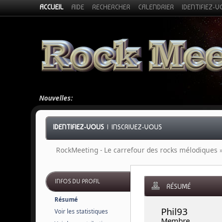
ACCUEIL
AIDE
RECHERCHER
CALENDRIER
IDENTIFIEZ-
Nouvelles:
IDENTIFIEZ-VOUS
|
INSCRIVEZ-VOUS
RockMeeting - Le carrefour des rocks mélodiques
INFOS DU PROFIL
RÉSUMÉ
Résumé
Phil93 
Voir les statistiques
Membre