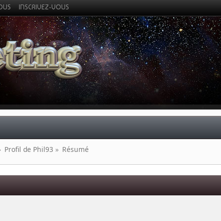
VOUS
INSCRIVEZ-VOUS
»
Profil de Phil93
»
Résumé