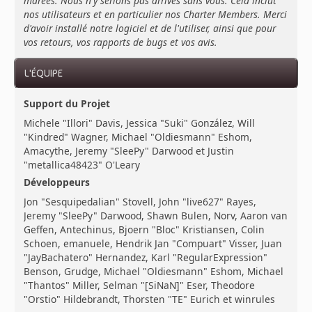
marées. Nous n'y serions pas arrivés sans vous. Cela inclut
nos utilisateurs et en particulier nos Charter Members. Merci
d'avoir installé notre logiciel et de l'utiliser, ainsi que pour
vos retours, vos rapports de bugs et vos avis.
L'ÉQUIPE
Support du Projet
Michele "Illori" Davis, Jessica "Suki" González, Will
"Kindred" Wagner, Michael "Oldiesmann" Eshom,
Amacythe, Jeremy "SleePy" Darwood et Justin
"metallica48423" O'Leary
Développeurs
Jon "Sesquipedalian" Stovell, John "live627" Rayes,
Jeremy "SleePy" Darwood, Shawn Bulen, Norv, Aaron van
Geffen, Antechinus, Bjoern "Bloc" Kristiansen, Colin
Schoen, emanuele, Hendrik Jan "Compuart" Visser, Juan
"JayBachatero" Hernandez, Karl "RegularExpression"
Benson, Grudge, Michael "Oldiesmann" Eshom, Michael
"Thantos" Miller, Selman "[SiNaN]" Eser, Theodore
"Orstio" Hildebrandt, Thorsten "TE" Eurich et winrules