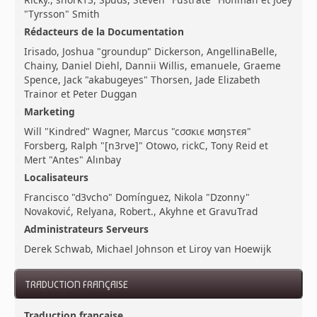
"Tyrsson" Smith
Rédacteurs de la Documentation
Irisado, Joshua "groundup" Dickerson, AngellinaBelle,
Chainy, Daniel Diehl, Dannii Willis, emanuele, Graeme
Spence, Jack "akabugeyes" Thorsen, Jade Elizabeth
Trainor et Peter Duggan
Marketing
Will "Kindred" Wagner, Marcus "cσσкιє мσηѕтєя"
Forsberg, Ralph "[n3rve]" Otowo, rickC, Tony Reid et
Mert "Antes" Alınbay
Localisateurs
Francisco "d3vcho" Domínguez, Nikola "Dzonny"
Novaković, Relyana, Robert., Akyhne et GravuTrad
Administrateurs Serveurs
Derek Schwab, Michael Johnson et Liroy van Hoewijk
TRADUCTION FRANÇAISE
Traduction française