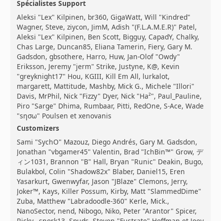
Spécialistes Support
Aleksi "Lex" Kilpinen, br360, GigaWatt, Will "Kindred"
Wagner, Steve, ziycon, JimM, Adish "(F.L.A.M.E.R)" Patel,
Aleksi "Lex" Kilpinen, Ben Scott, Bigguy, CapadY, Chalky,
Chas Large, Duncan85, Eliana Tamerin, Fiery, Gary M.
Gadsdon, gbsothere, Harro, Huw, Jan-Olof "Owdy"
Eriksson, Jeremy "jerm" Strike, Justyne, K@, Kevin
"greyknight17" Hou, KGIII, Kill Em All, lurkalot,
margarett, Mattitude, Mashby, Mick G., Michele "Illori"
Davis, MrPhil, Nick "Fizzy" Dyer, Nick "Ha²", Paul_Pauline,
Piro "Sarge" Dhima, Rumbaar, Pitti, RedOne, S-Ace, Wade
"sησω" Poulsen et xenovanis
Customizers
Sami "SychO" Mazouz, Diego Andrés, Gary M. Gadsdon,
Jonathan "vbgamer45" Valentin, Brad "IchBin™" Grow, デ
ィン1031, Brannon "B" Hall, Bryan "Runic" Deakin, Bugo,
Bulakbol, Colin "Shadow82x" Blaber, Daniel15, Eren
Yasarkurt, Gwenwyfar, Jason "JBlaze" Clemons, Jerry,
Joker™, Kays, Killer Possum, Kirby, Matt "SlammedDime"
Zuba, Matthew "Labradoodle-360" Kerle, Mick.,
NanoSector, nend, Nibogo, Niko, Peter "Arantor" Spicer,
Ricky., snork13, Spuds, Steven "Fustrate" Hoffman et Joey