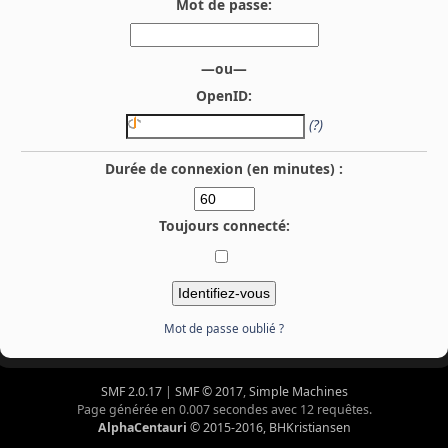
Mot de passe:
—ou—
OpenID:
(?)
Durée de connexion (en minutes) :
Toujours connecté:
Mot de passe oublié ?
SMF 2.0.17
|
SMF © 2017
,
Simple Machines
Page générée en 0.007 secondes avec 12 requêtes.
AlphaCentauri
© 2015-2016, BHKristiansen