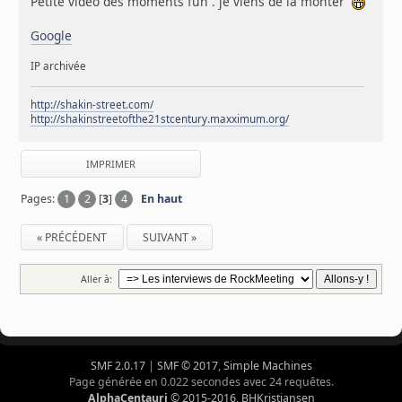
Petite video des moments fun . je viens de la monter
Google
IP archivée
http://shakin-street.com/
http://shakinstreetofthe21stcentury.maxximum.org/
IMPRIMER
Pages:
1
2
[
3
]
4
En haut
« PRÉCÉDENT
SUIVANT »
Aller à:
SMF 2.0.17
|
SMF © 2017
,
Simple Machines
Page générée en 0.022 secondes avec 24 requêtes.
AlphaCentauri
© 2015-2016, BHKristiansen