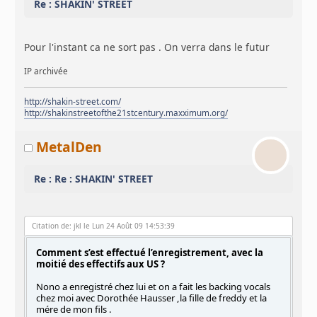
Re : SHAKIN' STREET
Pour l'instant ca ne sort pas . On verra dans le futur
IP archivée
http://shakin-street.com/
http://shakinstreetofthe21stcentury.maxximum.org/
MetalDen
Re : Re : SHAKIN' STREET
Citation de: jkl le Lun 24 Août 09 14:53:39
Comment s’est effectué l’enregistrement, avec la
moitié des effectifs aux US ?
Nono a enregistré chez lui et on a fait les backing vocals
chez moi avec Dorothée Hausser ,la fille de freddy et la
mére de mon fils .