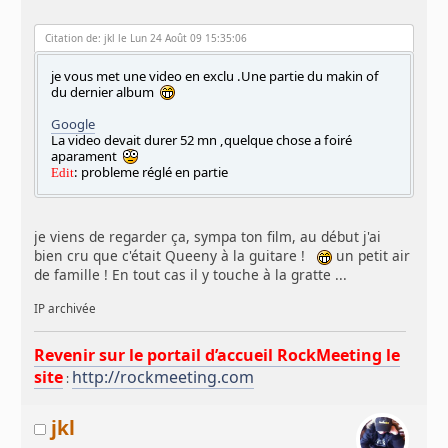
Citation de: jkl le Lun 24 Août 09 15:35:06
je vous met une video en exclu .Une partie du makin of
du dernier album
Google
La video devait durer 52 mn ,quelque chose a foiré
aparament
: probleme réglé en partie
Edit
je viens de regarder ça, sympa ton film, au début j'ai
bien cru que c'était Queeny à la guitare !
un petit air
de famille ! En tout cas il y touche à la gratte ...
IP archivée
Revenir sur le portail d’accueil RockMeeting le
site
http://rockmeeting.com
:
jkl