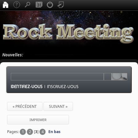
Nouvelles:
IDENTIFIEZ-VOUS
|
INSCRIVEZ-VOUS
« PRÉCÉDENT
SUIVANT »
IMPRIMER
Pages:
1
2
[
3
]
4
En bas