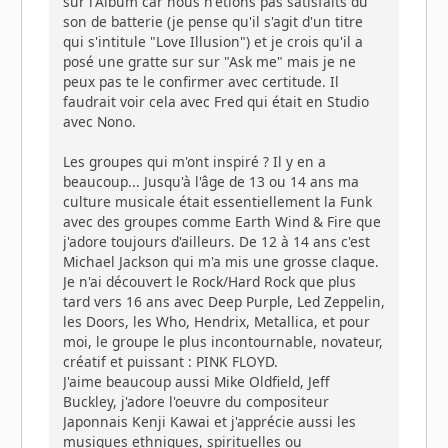
sur l'Album car nous n'étions pas satisfaits du
son de batterie (je pense qu'il s'agit d'un titre
qui s'intitule "Love Illusion") et je crois qu'il a
posé une gratte sur sur "Ask me" mais je ne
peux pas te le confirmer avec certitude. Il
faudrait voir cela avec Fred qui était en Studio
avec Nono.
Les groupes qui m'ont inspiré ? Il y en a
beaucoup... Jusqu'à l'âge de 13 ou 14 ans ma
culture musicale était essentiellement la Funk
avec des groupes comme Earth Wind & Fire que
j'adore toujours d'ailleurs. De 12 à 14 ans c'est
Michael Jackson qui m'a mis une grosse claque.
Je n'ai découvert le Rock/Hard Rock que plus
tard vers 16 ans avec Deep Purple, Led Zeppelin,
les Doors, les Who, Hendrix, Metallica, et pour
moi, le groupe le plus incontournable, novateur,
créatif et puissant : PINK FLOYD.
J'aime beaucoup aussi Mike Oldfield, Jeff
Buckley, j'adore l'oeuvre du compositeur
Japonnais Kenji Kawai et j'apprécie aussi les
musiques ethniques, spirituelles ou