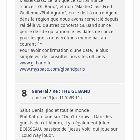
MasterClass. Le fait que ce soit annoncé
"concert GL Band", et non "MasterClass Fred
Guillemet/Phil Agram", on le doit à notre Agent
dans la région que nous avons remercié depuis.
J'ai déjà vu d'autres concerts GL Band sur ce
genre de site qui annonce les dates de concert
pour lesquels nous n'étions même pas au
courant ^^
Pour avoir confirmation d'une date, le plus
simple est de consulter nos sites officiels :
www.gl-band.fr
www.myspace.com/glbandparis
8
General
/
Re : THE GL BAND
«
le:
Lun 13 Juin 11 01:59:19 »
Salut Denis, Jloo et tout le monde !
Phil Kalfon joue sur "Don't i know". Dans les
guests de cet Album, il y a également Julien
BOISSEAU, bassiste de "Jesus Volt" qui joue sur
"Loud way loud".