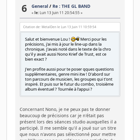
6
General
/
Re : THE GL BAND
«
le:
Lun 13 Juin 11 20:54:55 »
Citation de: MetalDen le Lun 13 Juin 11 10:59:54
Salut et bienvenue Lou !
Merci pour les
précisions, j'ai mis à jour le line-up dans la
chronique. J'avais noté dans le texte de la chro
qu'il y avait aussi Nono Krief de Trust, est ce
bien exact ?
J'en profite aussi pour te poser qques questions
supplémentaires, genre mini itw ! D'abord sur
ton parcours de musicien, les groupes qui t'ont
inspiré. Et puis sur le futur du combo, troisième
album éventuel ? Tournée à l'appui ?
Concernant Nono, je ne peux pas te donner
beaucoup de précisions car je n'était pas
présent lors des séances studio auxquelles il a
participé. Il me semble qu'il a joué sur un titre
que nous n'avons pas sélectionné pour mettre