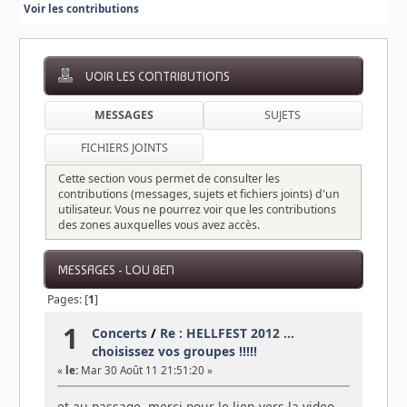
Voir les contributions
VOIR LES CONTRIBUTIONS
MESSAGES
SUJETS
FICHIERS JOINTS
Cette section vous permet de consulter les
contributions (messages, sujets et fichiers joints) d'un
utilisateur. Vous ne pourrez voir que les contributions
des zones auxquelles vous avez accès.
MESSAGES - LOU BEN
Pages: [
1
]
1
Concerts
/
Re : HELLFEST 2012 ...
choisissez vos groupes !!!!!
«
le:
Mar 30 Août 11 21:51:20 »
et au passage, merci pour le lien vers la video