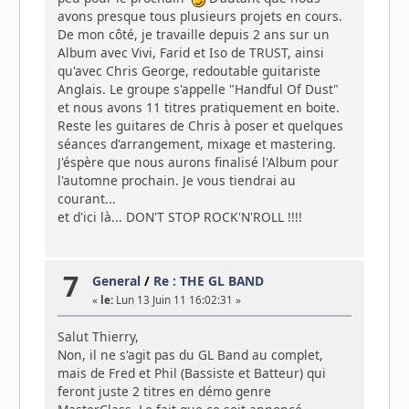
avons presque tous plusieurs projets en cours.
De mon côté, je travaille depuis 2 ans sur un
Album avec Vivi, Farid et Iso de TRUST, ainsi
qu'avec Chris George, redoutable guitariste
Anglais. Le groupe s'appelle "Handful Of Dust"
et nous avons 11 titres pratiquement en boite.
Reste les guitares de Chris à poser et quelques
séances d'arrangement, mixage et mastering.
J'éspère que nous aurons finalisé l'Album pour
l'automne prochain. Je vous tiendrai au
courant...
et d'ici là... DON'T STOP ROCK'N'ROLL !!!!
7
General
/
Re : THE GL BAND
«
le:
Lun 13 Juin 11 16:02:31 »
Salut Thierry,
Non, il ne s'agit pas du GL Band au complet,
mais de Fred et Phil (Bassiste et Batteur) qui
feront juste 2 titres en démo genre