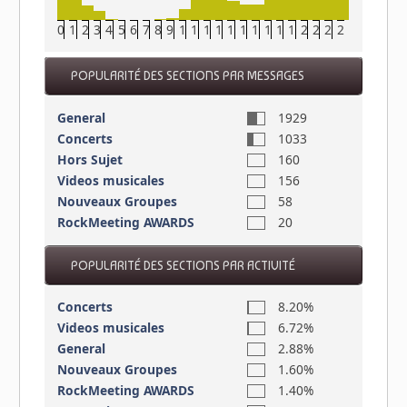
0
1
2
3
4
5
6
7
8
9
10
11
12
13
14
15
16
17
18
19
20
21
22
23
POPULARITÉ DES SECTIONS PAR MESSAGES
General
1929
Concerts
1033
Hors Sujet
160
Videos musicales
156
Nouveaux Groupes
58
RockMeeting AWARDS
20
POPULARITÉ DES SECTIONS PAR ACTIVITÉ
Concerts
8.20%
Videos musicales
6.72%
General
2.88%
Nouveaux Groupes
1.60%
RockMeeting AWARDS
1.40%