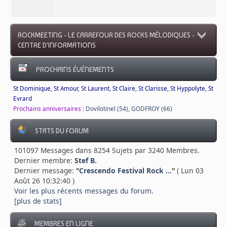
ROCKMEETING - LE CARREFOUR DES ROCKS MÉLODIQUES -
CENTRE D'INFORMATIONS
PROCHAINS ÉVÉNEMENTS
St Dominique, St Amour, St Laurent, St Claire, St Clarisse, St Hyppolyte, St
Evrard
Prochains anniversaires :
Dovilotinel (54)
,
GODFROY (66)
STATS DU FORUM
101097 Messages dans 8254 Sujets par 3240 Membres.
Dernier membre:
Stef B.
Dernier message:
"
Crescendo Festival Rock ...
"
( Lun 03
Août 26 10:32:40 )
Voir les plus récents messages du forum.
[plus de stats]
MEMBRES EN LIGNE