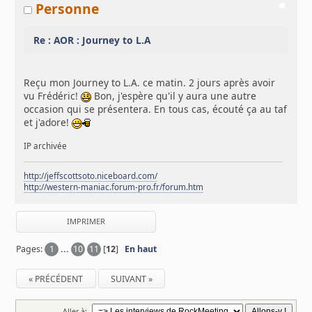
Personne
Re : AOR : Journey to L.A
Reçu mon Journey to L.A. ce matin. 2 jours après avoir
vu Frédéric!
Bon, j'espère qu'il y aura une autre
occasion qui se présentera. En tous cas, écouté ça au taf
et j'adore!
IP archivée
http://jeffscottsoto.niceboard.com/
http://western-maniac.forum-pro.fr/forum.htm
IMPRIMER
Pages:
1
...
10
11
[
12
]
En haut
« PRÉCÉDENT
SUIVANT »
Aller à: