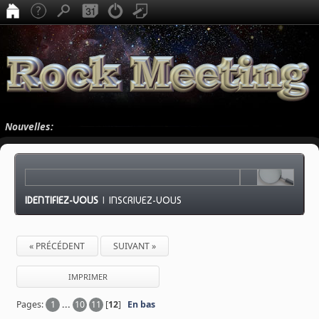
Nouvelles:
IDENTIFIEZ-VOUS
|
INSCRIVEZ-VOUS
« PRÉCÉDENT
SUIVANT »
IMPRIMER
Pages:
1
...
10
11
[
12
]
En bas