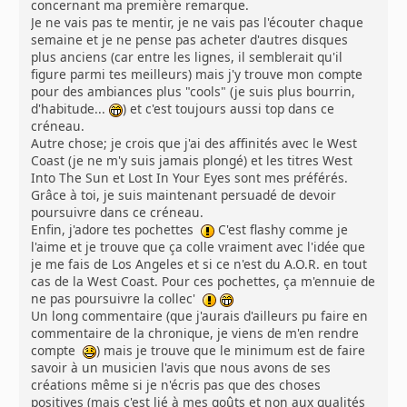
concernant ma première remarque.
Je ne vais pas te mentir, je ne vais pas l'écouter chaque
semaine et je ne pense pas acheter d'autres disques
plus anciens (car entre les lignes, il semblerait qu'il
figure parmi tes meilleurs) mais j'y trouve mon compte
pour des ambiances plus "cools" (je suis plus bourrin,
d'habitude...
) et c'est toujours aussi top dans ce
créneau.
Autre chose; je crois que j'ai des affinités avec le West
Coast (je ne m'y suis jamais plongé) et les titres West
Into The Sun et Lost In Your Eyes sont mes préférés.
Grâce à toi, je suis maintenant persuadé de devoir
poursuivre dans ce créneau.
Enfin, j'adore tes pochettes
C'est flashy comme je
l'aime et je trouve que ça colle vraiment avec l'idée que
je me fais de Los Angeles et si ce n'est du A.O.R. en tout
cas de la West Coast. Pour ces pochettes, ça m'ennuie de
ne pas poursuivre la collec'
Un long commentaire (que j'aurais d'ailleurs pu faire en
commentaire de la chronique, je viens de m'en rendre
compte
) mais je trouve que le minimum est de faire
savoir à un musicien l'avis que nous avons de ses
créations même si je n'écris pas que des choses
positives (mais c'est lié à mes goûts et non aux qualités