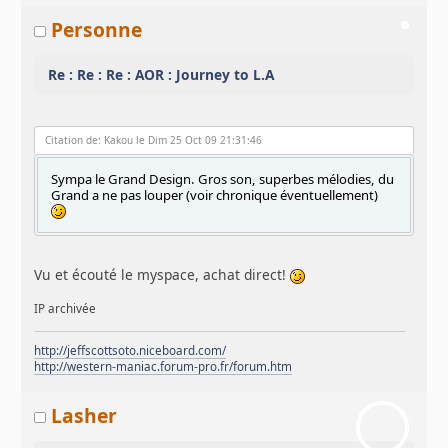
Personne
Re : Re : Re : AOR : Journey to L.A
Citation de: Kakou le Dim 25 Oct 09 21:31:46
Sympa le Grand Design. Gros son, superbes mélodies, du
Grand a ne pas louper (voir chronique éventuellement)
Vu et écouté le myspace, achat direct!
IP archivée
http://jeffscottsoto.niceboard.com/
http://western-maniac.forum-pro.fr/forum.htm
Lasher