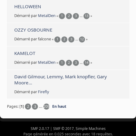
HELLOWEEN
Démarré par
MetalDen
«
1
2
3
...
13
»
OZZY OSBOURNE
Démarré par falcone
«
1
2
3
...
12
»
KAMELOT
Démarré par
MetalDen
«
1
2
3
...
14
»
David Gilmour, Lemmy, Mark knopfler, Gary
Moore...
Démarré par
Firefly
Pages: [
1
]
2
3
...
209
En haut
SMF 2.0.17
|
SMF © 2017
,
Simple Machines
Page générée en 0.025 secondes avec 18 requêtes.