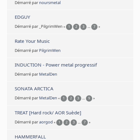
Démarré par
noursmetal
EDGUY
Démarré par _PilgrimWen
«
1
2
3
...
7
»
Rate Your Music
Démarré par
PilgrimWen
INDUCTION - Power metal progressif
Démarré par
MetalDen
SONATA ARCTICA
Démarré par
MetalDen
«
1
2
3
...
9
»
TREAT [Hard rock/ AOR Suède]
Démarré par
aorgod
«
1
2
3
...
7
»
HAMMERFALL