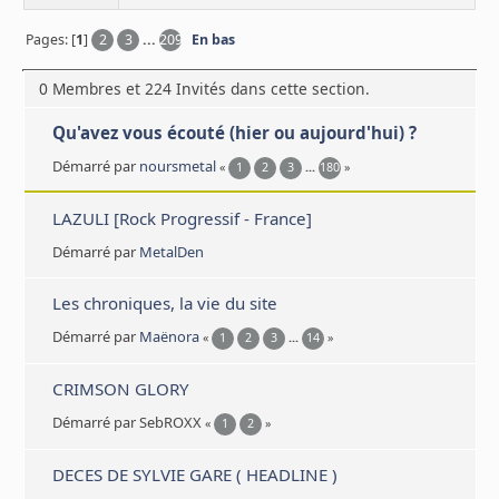
Pages: [
1
]
2
3
...
209
En bas
0 Membres et 224 Invités dans cette section.
Qu'avez vous écouté (hier ou aujourd'hui) ?
Démarré par
noursmetal
«
1
2
3
...
180
»
LAZULI [Rock Progressif - France]
Démarré par
MetalDen
Les chroniques, la vie du site
Démarré par
Maënora
«
1
2
3
...
14
»
CRIMSON GLORY
Démarré par SebROXX
«
1
2
»
DECES DE SYLVIE GARE ( HEADLINE )