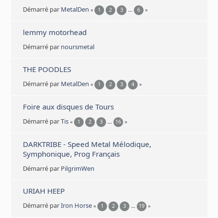
Démarré par
MetalDen
«
1
2
3
...
6
»
lemmy motorhead
Démarré par
noursmetal
THE POODLES
Démarré par
MetalDen
«
1
2
3
4
»
Foire aux disques de Tours
Démarré par
Tis
«
1
2
3
...
16
»
DARKTRIBE - Speed Metal Mélodique,
Symphonique, Prog Français
Démarré par
PilgrimWen
URIAH HEEP
Démarré par
Iron Horse
«
1
2
3
...
19
»