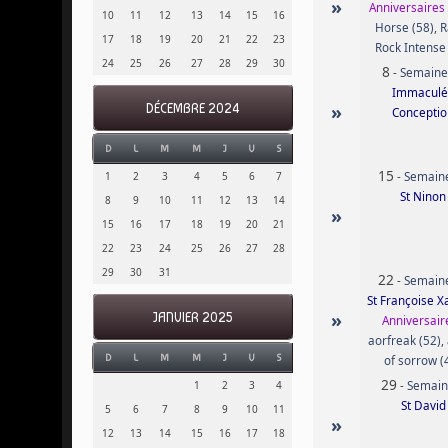
»
Anniversaires 
10
11
12
13
14
15
16
Horse (58)
,
R
17
18
19
20
21
22
23
Rock Intense
24
25
26
27
28
29
30
8
-
Semaine
Immaculé
»
DÉCEMBRE 2024
Conceptio
D
L
M
M
J
V
S
15
-
Semain
1
2
3
4
5
6
7
St Ninon
8
9
10
11
12
13
14
»
15
16
17
18
19
20
21
22
23
24
25
26
27
28
29
30
31
22
-
Semain
St Françoise X
»
JANVIER 2025
Anniversaire
aorfreak (52)
,
D
L
M
M
J
V
S
of sorrow (
29
-
Semain
1
2
3
4
St David
5
6
7
8
9
10
11
»
12
13
14
15
16
17
18