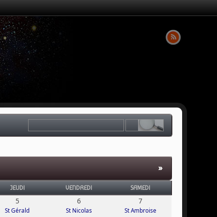
»
JEUDI
VENDREDI
SAMEDI
5
6
7
St Gérald
St Nicolas
St Ambroise