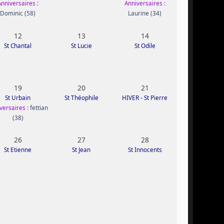
Anniversaires :
Anniversaires :
Dominic (58)
Laurine (34)
12
13
14
St Chantal
St Lucie
St Odile
19
20
21
St Urbain
St Théophile
HIVER - St Pierre
versaires :
fettian
(38)
26
27
28
St Etienne
St Jean
St Innocents