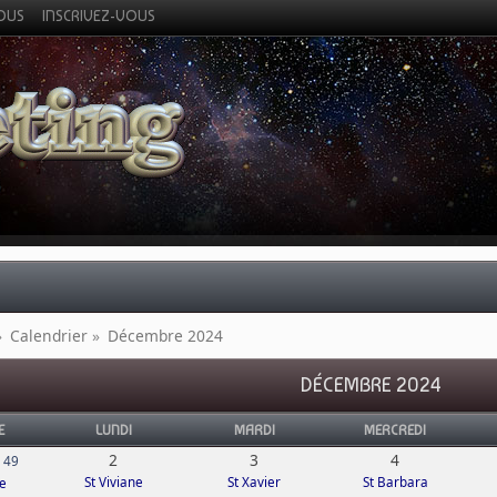
VOUS
INSCRIVEZ-VOUS
»
Calendrier
»
Décembre 2024
DÉCEMBRE 2024
E
LUNDI
MARDI
MERCREDI
2
3
4
 49
St Viviane
St Xavier
St Barbara
ce