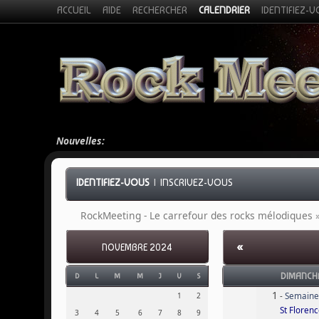
ACCUEIL
AIDE
RECHERCHER
CALENDRIER
IDENTIFIEZ-
Nouvelles:
IDENTIFIEZ-VOUS
|
INSCRIVEZ-VOUS
RockMeeting - Le carrefour des rocks mélodiques
«
NOVEMBRE 2024
DIMANCH
D
L
M
M
J
V
S
1
1
2
-
Semaine
St Floren
3
4
5
6
7
8
9