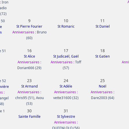
:
Iron
adio
 (72)
9
10
11
 50
St Pierre Fourier
St Romaric
St Daniel
e
Anniversaires :
Bruno
n
(60)
16
17
18
e 51
St Alice
St Judicaël, Gaël
St Gatien
Anniversaires :
Anniversaires :
Toff
Anni
Dorian666 (29)
(57)
23
24
25
e 52
St Armand
St Adèle
Noël
avière
Anniversaires :
Anniversaires :
Anniversaires :
s :
chris95 (51)
,
Axou
vette31600 (32)
Dare2003 (64)
angel
(53)
48)
30
31
e 1
Sainte Famille
St Sylvestre
Anniversaires :
QUEENLOLO (56)