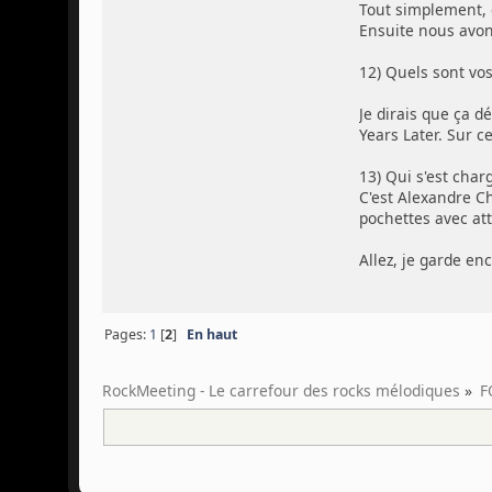
Tout simplement, e
Ensuite nous avons
12) Quels sont vo
Je dirais que ça 
Years Later. Sur c
13) Qui s'est char
C'est Alexandre Ch
pochettes avec atte
Allez, je garde en
Pages:
1
[
2
]
En haut
RockMeeting - Le carrefour des rocks mélodiques
»
F