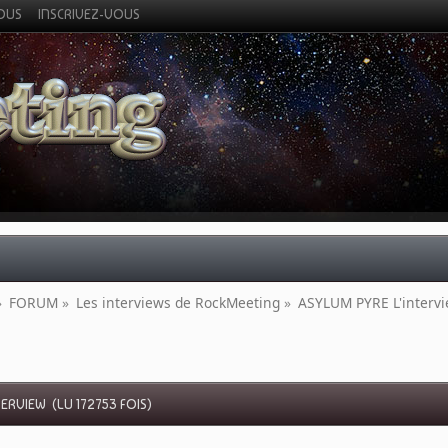
VOUS
INSCRIVEZ-VOUS
»
FORUM
»
Les interviews de RockMeeting
»
ASYLUM PYRE L'interv
ERVIEW (LU 172753 FOIS)