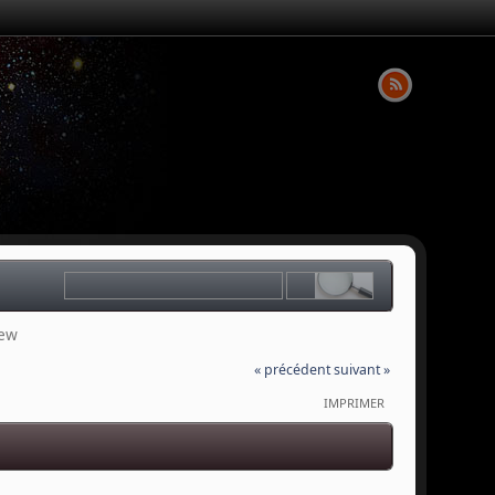
iew
« précédent
suivant »
IMPRIMER