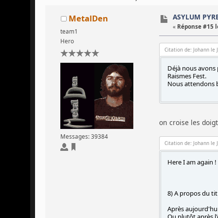
ASYLUM PYRE 
MetalDen
«
Réponse #15 l
team1
Hero
Citation de: Johann le
Déjà nous avons 
Raismes Fest.
Nous attendons b
on croise les doig
Messages: 39384
Citation de: Johann le
Here I am again 
8) A propos du ti
Après aujourd'hui
Ou plutôt après l