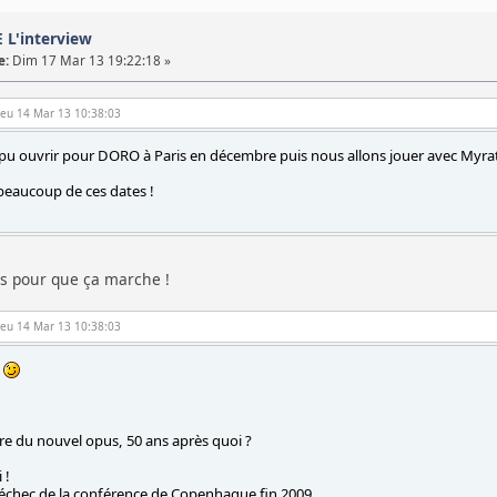
L'interview
e:
Dim 17 Mar 13 19:22:18 »
 Jeu 14 Mar 13 10:38:03
pu ouvrir pour DORO à Paris en décembre puis nous allons jouer avec Myrat
eaucoup de ces dates !
ts pour que ça marche !
 Jeu 14 Mar 13 10:38:03
!
tre du nouvel opus, 50 ans après quoi ?
 !
'échec de la conférence de Copenhague fin 2009.