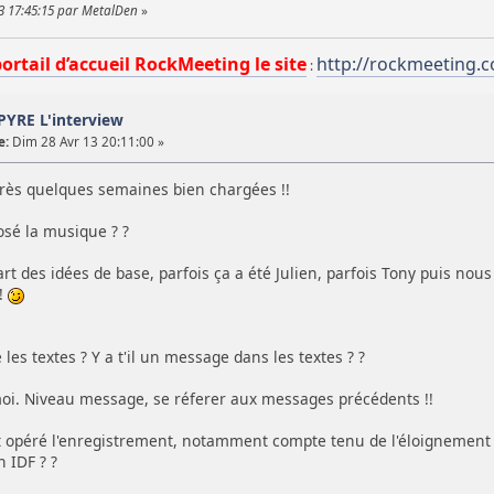
13 17:45:15 par MetalDen
»
portail d’accueil RockMeeting le site
http://rockmeeting.
:
PYRE L'interview
e:
Dim 28 Avr 13 20:11:00 »
près quelques semaines bien chargées !!
sé la musique ? ?
art des idées de base, parfois ça a été Julien, parfois Tony puis no
 !
les textes ? Y a t'il un message dans les textes ? ?
oi. Niveau message, se réferer aux messages précédents !!
 opéré l'enregistrement, notamment compte tenu de l'éloignement de
n IDF ? ?