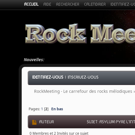
ACCUEIL
AIDE
RECHERCHER
CALENDRIER
IDENTIFIEZ-
Nouvelles:
IDENTIFIEZ-VOUS
|
INSCRIVEZ-VOUS
RockMeeting - Le carrefour des rocks mélodiques
Pages:
1
[
2
]
En bas
AUTEUR
SUJET: ASYLUM PYRE L'INT
0 Membres et 2 Invités sur ce sujet