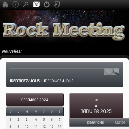
Nouvelles:
IDENTIFIEZ-VOUS
|
INSCRIVEZ-VOUS
«
DÉCEMBRE 2024
»
JANVIER 2025
D
L
M
M
J
V
S
1
2
3
4
5
6
7
DIMANCHE
LUNDI
8
9
10
11
12
13
14