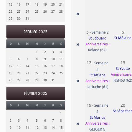
15
16
17
18
19
20
21
22
23
24
25
26
27
28
»
29
30
31
5
6
JANVIER 2025
-
Semaine 2
St Mélaine
St Edouard
»
Anniversaires :
D
L
M
M
J
V
S
Roland (62)
1
2
3
4
5
6
7
8
9
10
11
12
13
-
Semaine
12
13
14
15
16
17
18
St Yvette
3
19
20
21
22
23
24
25
Anniversaires
St Tatiana
»
FISH63 (62
26
27
28
29
30
31
Anniversaires :
LaHuche (61)
FÉVRIER 2025
19
20
-
Semaine
D
L
M
M
J
V
S
St Sébastie
4
1
St Marius
2
3
4
5
6
7
8
»
Anniversaires :
9
10
11
12
13
14
15
GEIGER G