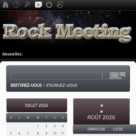
Nouvelles:
IDENTIFIEZ-VOUS
|
INSCRIVEZ-VOUS
«
JUILLET 2026
»
AOÛT 2026
D
L
M
M
J
V
S
1
2
3
4
DIMANCHE
LUNDI
5
6
7
8
9
10
11