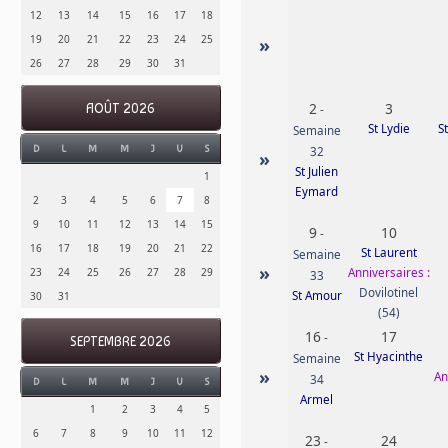
12
13
14
15
16
17
18
19
20
21
22
23
24
25
»
26
27
28
29
30
31
2
3
AOÛT 2026
-
St Lydie
S
Semaine
D
L
M
M
J
V
S
32
»
St Julien
1
Eymard
2
3
4
5
6
7
8
9
10
11
12
13
14
15
9
10
-
16
17
18
19
20
21
22
St Laurent
Semaine
»
Anniversaires :
23
24
25
26
27
28
29
33
Dovilotinel
St Amour
30
31
(54)
16
17
-
SEPTEMBRE 2026
St Hyacinthe
Semaine
»
An
34
D
L
M
M
J
V
S
Armel
1
2
3
4
5
6
7
8
9
10
11
12
23
24
-