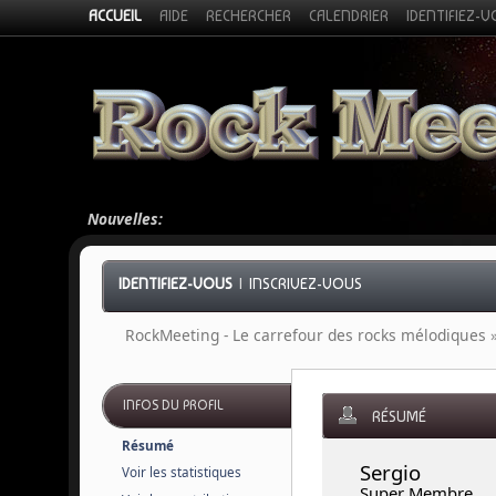
ACCUEIL
AIDE
RECHERCHER
CALENDRIER
IDENTIFIEZ-
Nouvelles:
IDENTIFIEZ-VOUS
|
INSCRIVEZ-VOUS
RockMeeting - Le carrefour des rocks mélodiques
INFOS DU PROFIL
RÉSUMÉ
Résumé
Sergio 
Voir les statistiques
Super Membre