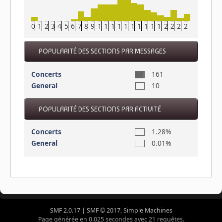
0
1
2
3
4
5
6
7
8
9
10
11
12
13
14
15
16
17
18
19
20
21
22
23
POPULARITÉ DES SECTIONS PAR MESSAGES
Concerts
161
General
10
POPULARITÉ DES SECTIONS PAR ACTIVITÉ
Concerts
1.28%
General
0.01%
SMF 2.0.17
|
SMF © 2017
,
Simple Machines
Page générée en 0.025 secondes avec 21 requêtes.