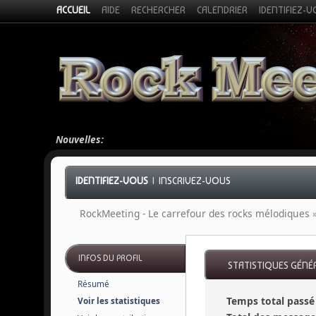
ACCUEIL
AIDE
RECHERCHER
CALENDRIER
IDENTIFIEZ-
Nouvelles:
IDENTIFIEZ-VOUS
|
INSCRIVEZ-VOUS
RockMeeting - Le carrefour des rocks mélodiques
INFOS DU PROFIL
STATISTIQUES GÉNÉ
Résumé
Temps total passé 
Voir les statistiques