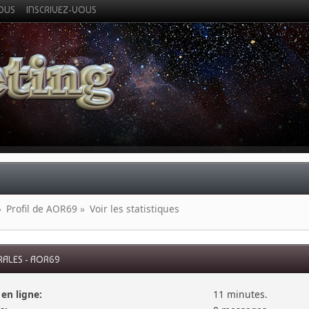
VOUS
INSCRIVEZ-VOUS
»
Profil de AOR69
»
Voir les statistiques
RALES - AOR69
en ligne:
11 minutes.