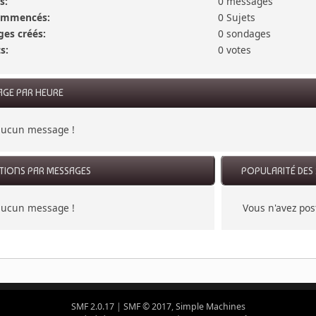
s:
0 messages
commencés:
0 Sujets
es créés:
0 sondages
s:
0 votes
AGE PAR HEURE
 aucun message !
CTIONS PAR MESSAGES
POPULARITÉ DES 
 aucun message !
Vous n'avez po
SMF 2.0.17
|
SMF © 2017
,
Simple Machines