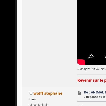
«
Modifié: Lun 26 Fév 
Revenir sur le 
Re : ANIMAL D
wolff stephane
«
Réponse #3 le
Hero