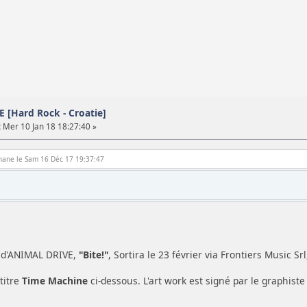
 [Hard Rock - Croatie]
:
Mer 10 Jan 18 18:27:40 »
phane le Sam 16 Déc 17 19:37:47
 d'ANIMAL DRIVE,
"Bite!"
, Sortira le 23 février via Frontiers Music Srl
titre
Time Machine
ci-dessous. L'art work est signé par le graphist