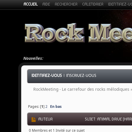
ACCUEIL
AIDE
RECHERCHER
CALENDRIER
IDENTIFIEZ-
Nouvelles:
IDENTIFIEZ-VOUS
|
INSCRIVEZ-VOUS
RockMeeting - Le carrefour des rocks mélodiques
Pages: [
1
]
2
En bas
AUTEUR
SUJET: ANIMAL DRIVE [HAR
0 Membres et 1 Invité sur ce sujet