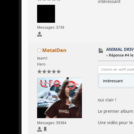
intéressant
Messages: 3739
ANIMAL DRIVE
MetalDen
«
Réponse #4 le
team1
Hero
Citation de: wolff ste
intéressant
oui clair !
Le premier album
Une vidéo pour le 
Messages: 39384