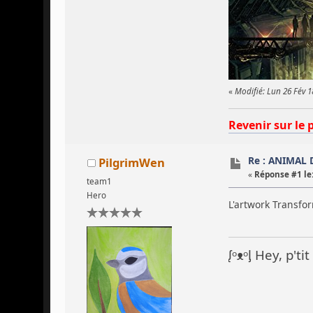
«
Modifié: Lun 26 Fév 
Revenir sur le 
Re : ANIMAL D
PilgrimWen
«
Réponse #1 le
team1
Hero
L'artwork Transfo
ᶘᵒᴥᵒᶅ Hey, p't