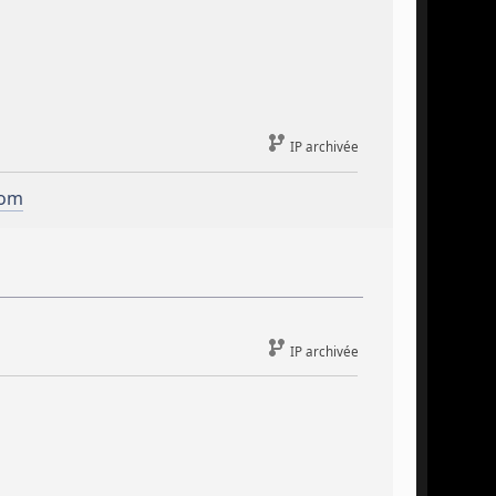
IP archivée
com
IP archivée