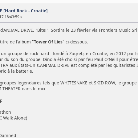
 [Hard Rock - Croatie]
17 18:43:59 »
'ANIMAL DRIVE, "Bite!", Sortira le 23 février via Frontiers Music Srl
titre de l'album "
Tower Of Lies
" ci-dessous.
n groupe de rock hard fondé à Zagreb, en Croatie, en 2012 par le c
ur du son du groupe. Dino a été choisi par feu Paul O'Neill pour ê
A aux États-Unis.ANIMAL DRIVE est complété par les guitaristes Iv
ic à la batterie.
 groupes légendaires tels que WHITESNAKE et SKID ROW, le groupe g
M THEATER dans le mix
g:
athon
(I Walk Alone)
e
e Damned