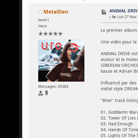
ANIMAL DRIVE
MetalDen
«
le:
Lun 27 Nov 
team1
Hero
Le premier album d
Une vidéo pour le 
ANIMAL DRIVE est u
auteur et le mote
SIBERIAN ORCHESTR
basse et Adrian Bor
Influencé par des
Messages: 39384
métal style DREA
"Bite!" track listin
01. Goddamn Mar
02. Tower Of Lies 
03. Had Enough
04. Hands Of Tim
05. Lights Of Th