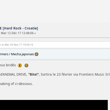
 [Hard Rock - Croatie]
:
Mar 12 Déc 17 12:48:06 »
n le Mer 29 Nov 17 19:50:16
ormers / Mecha japonais
eux bridés
 d'ANIMAL DRIVE,
"Bite!"
, Sortira le 23 février via Frontiers Music Srl
aking of ci-dessous.