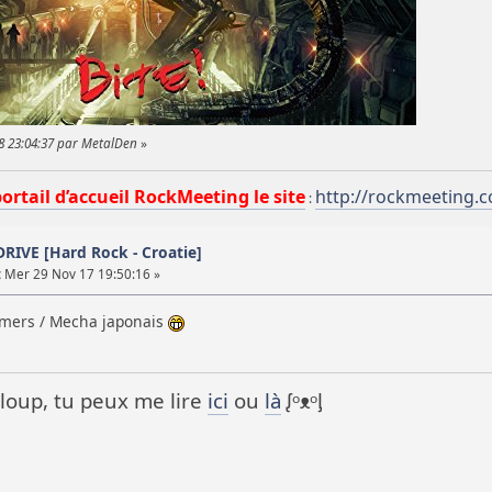
18 23:04:37 par MetalDen
»
portail d’accueil RockMeeting le site
http://rockmeeting.
:
RIVE [Hard Rock - Croatie]
:
Mer 29 Nov 17 19:50:16 »
rmers / Mecha japonais
it loup, tu peux me lire
ici
ou
là
ᶘᵒᴥᵒᶅ