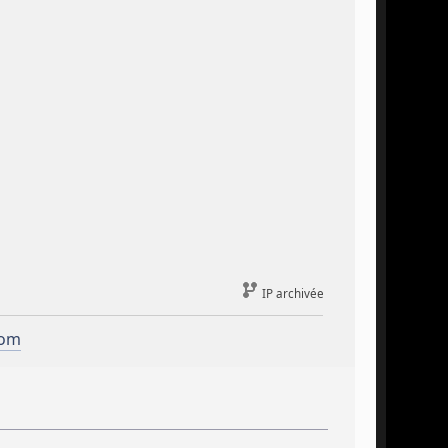
IP archivée
com