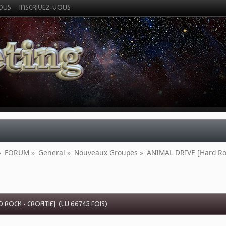
VOUS
INSCRIVEZ-VOUS
»
FORUM
»
General
»
Nouveaux Groupes
»
ANIMAL DRIVE [Hard Roc
D ROCK - CROATIE] (LU 66745 FOIS)