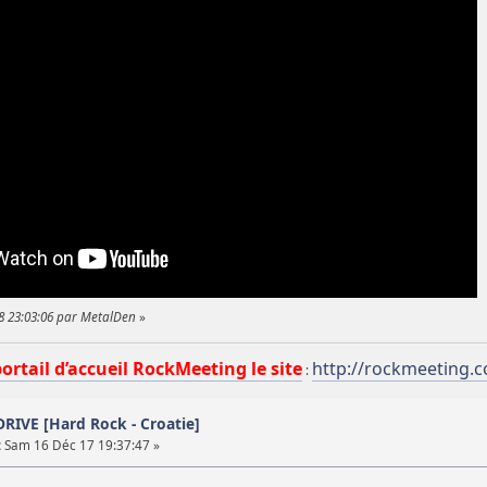
18 23:03:06 par MetalDen
»
portail d’accueil RockMeeting le site
http://rockmeeting.
:
RIVE [Hard Rock - Croatie]
:
Sam 16 Déc 17 19:37:47 »