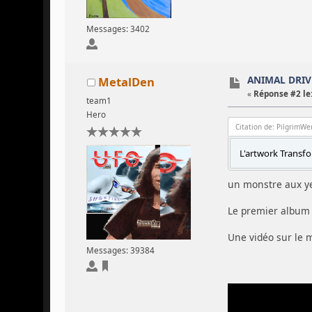
Messages: 3402
ANIMAL DRIVE
MetalDen
«
Réponse #2 le
team1
Hero
Citation de: PilgrimWe
L'artwork Transf
un monstre aux y
Le premier album
Une vidéo sur le m
Messages: 39384