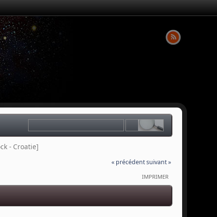
k - Croatie]
« précédent
suivant »
IMPRIMER