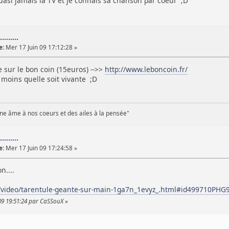
uasi jamais la TV et je connais sa chanson par coeur ;D
.......
e:
Mer 17 Juin 09 17:12:28 »
 sur le bon coin (15euros) -->>
http://www.leboncoin.fr/
 moins quelle soit vivante ;D
e âme à nos coeurs et des ailes à la pensée"
.......
e:
Mer 17 Juin 09 17:24:58 »
n....
v/video/tarentule-geante-sur-main-1ga7n_1evyz_.html#id499710PH
 09 19:51:24 par CaSSouX
»