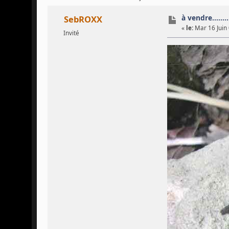
à vendre........
SebROXX
«
le:
Mar 16 Juin 
Invité