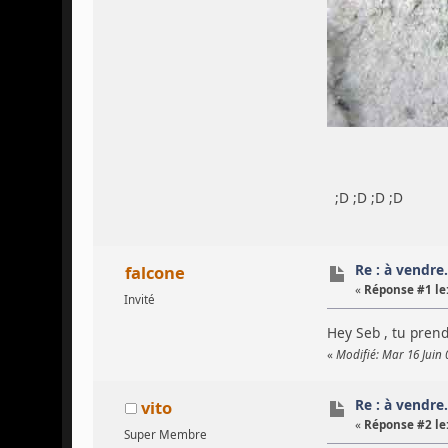
;D ;D ;D ;D
Re : à vendre...
falcone
«
Réponse #1 le
Invité
Hey Seb , tu pren
«
Modifié: Mar 16 Juin 
Re : à vendre...
vito
«
Réponse #2 le
Super Membre