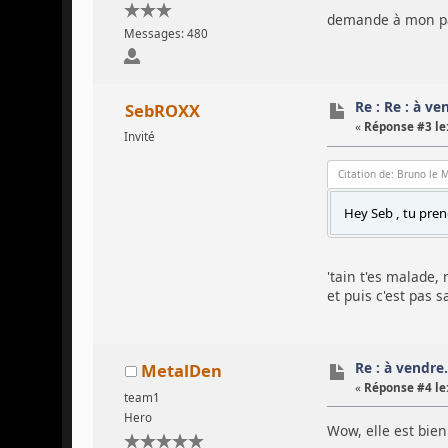
demande à mon pap
Messages: 480
Re : Re : à vend
SebROXX
«
Réponse #3 le
Invité
Citation de: Bruno le 
Hey Seb , tu pren
'tain t'es malade,
et puis c'est pas
Re : à vendre...
MetalDen
«
Réponse #4 le
team1
Hero
Wow, elle est bien