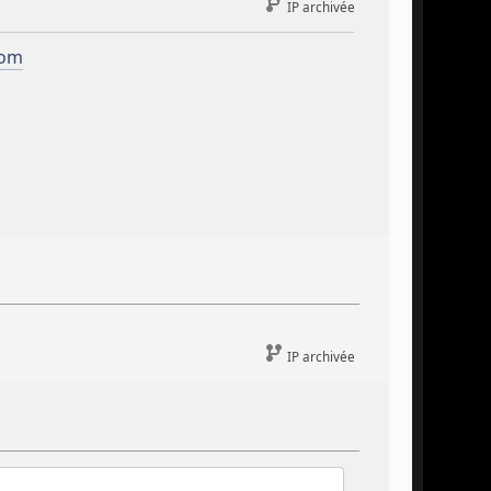
IP archivée
com
IP archivée