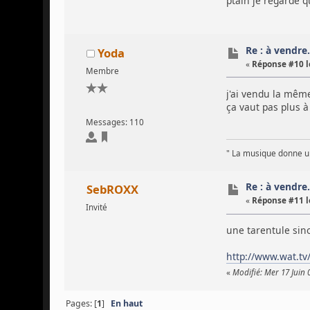
ptain je regarde q
Re : à vendre...
Yoda
«
Réponse #10 l
Membre
j'ai vendu la même
ça vaut pas plus à
Messages: 110
" La musique donne un
Re : à vendre...
SebROXX
«
Réponse #11 l
Invité
une tarentule sino
http://www.wat.t
«
Modifié: Mer 17 Juin
Pages: [
1
]
En haut