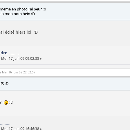
, meme en photo j'ai peur :o
 sab mon nom hein :D
ai édité hiers lol ;D
re..........
:
Mer 17 Juin 09 09:02:38 »
e Mar 16 Juin 09 22:52:57
MIS :D
 ?
;D
.......
:
Mer 17 Juin 09 16:46:38 »