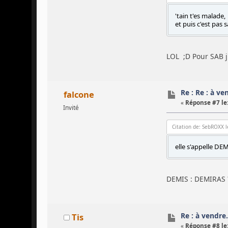
'tain t'es malade
et puis c'est pas
LOL ;D Pour SAB j'
Re : Re : à vend
falcone
«
Réponse #7 le
Invité
Citation de: SebROXX l
elle s'appelle DE
DEMIS : DEMIRAS
Re : à vendre...
Tis
«
Réponse #8 le