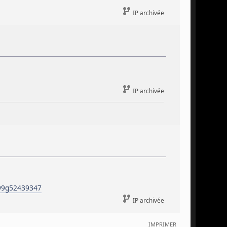
IP archivée
IP archivée
G99g52439347
IP archivée
IMPRIMER