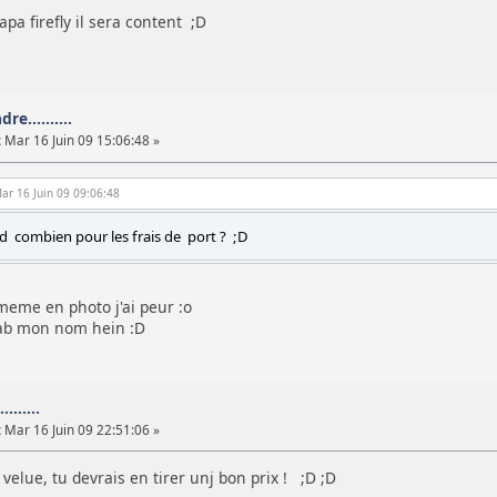
a firefly il sera content ;D
re..........
:
Mar 16 Juin 09 15:06:48 »
Mar 16 Juin 09 09:06:48
d combien pour les frais de port ? ;D
 meme en photo j'ai peur :o
 sab mon nom hein :D
.......
:
Mar 16 Juin 09 22:51:06 »
 velue, tu devrais en tirer unj bon prix ! ;D ;D