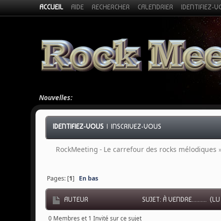
ACCUEIL
AIDE
RECHERCHER
CALENDRIER
IDENTIFIEZ-
Nouvelles:
IDENTIFIEZ-VOUS
|
INSCRIVEZ-VOUS
RockMeeting - Le carrefour des rocks mélodiques
Pages: [
1
]
En bas
AUTEUR
SUJET: À VENDRE.......... (L
0 Membres et 1 Invité sur ce sujet