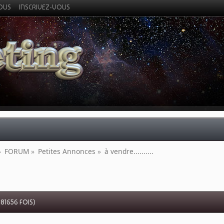
VOUS
INSCRIVEZ-VOUS
»
FORUM
»
Petites Annonces
»
à vendre..........
U 81656 FOIS)