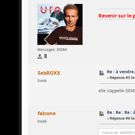
Revenir sur le 
Messages: 39384
Re : à vendre...
SebROXX
«
Réponse #5 le
Invité
elle s'appelle DEM
Re : Re : Re : à
falcone
«
Réponse #6 le
Invité
Citation de: SebROXX l